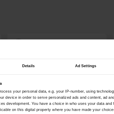
Wiesenpeter43
W
juil. 2018
Lieu ok, mais par des livraisons de camions
nocturnes très fort.
Details
Ad Settings
Traduit par Google
Afficher l'original
a
ocess your personal data, e.g. your IP-number, using technolog
ur device in order to serve personalized ads and content, ad a
ces development. You have a choice in who uses your data and 
licable on this digital property where you have made your choic