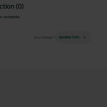
ction (0)
on acceptée
Ça a changé ?
Modifier l’info