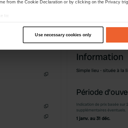
e from the Cookie Declaration or by clicking on the Privacy trig
e to:
t your geographical location which can be accurate to within sev
tively scanning it for specific characteristics (fingerprinting)
Use necessary cookies only
 personal data is processed and set your preferences in the
det
e content and ads, to provide social media features and to analy
Information
 our site with our social media, advertising and analytics partn
 provided to them or that they’ve collected from your use of their
Simple lieu - située à la l
Copie
Période d'ouver
Indication de prix basée sur 
supplémentaires éventuels.
Copie
1 janv. au 31 déc.
Copie