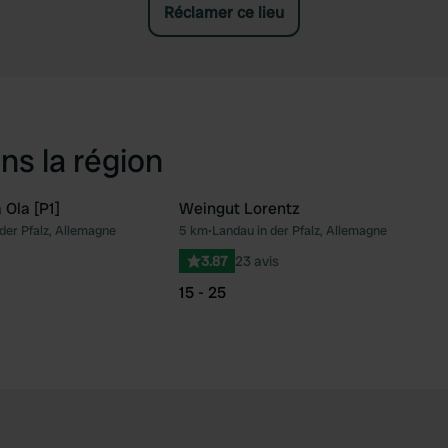
Réclamer ce lieu
ns la région
 Ola [P1]
Weingut Lorentz
der Pfalz, Allemagne
5 km
•
Landau in der Pfalz, Allemagne
Préféré
Pré
3.87
23 avis
15 - 25