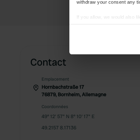
withdraw your consent any tim
If you allow, we would also lik
Collect information abou
Identify your device by ac
Find out more about how your
We use cookies to personalis
Contact
information about your use of
other information that you’ve
Emplacement
Hornbachstraße 17
76879, Bornheim, Allemagne
Coordonnées
49° 12' 57" N 8° 10' 17" E
49.2157 8.17136