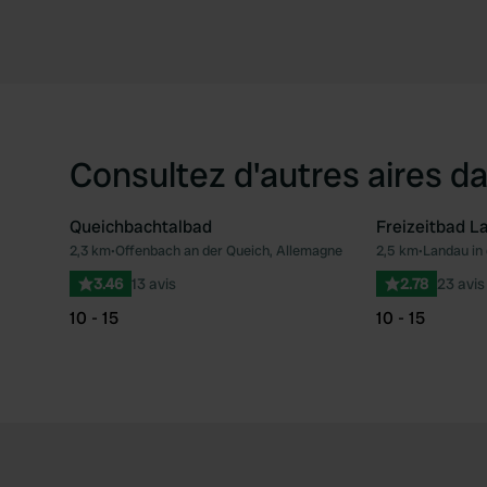
Consultez d'autres aires da
Queichbachtalbad
Freizeitbad La
2,3 km
•
Offenbach an der Queich, Allemagne
2,5 km
•
Landau in 
Préféré
3.46
13 avis
2.78
23 avis
10 - 15
10 - 15