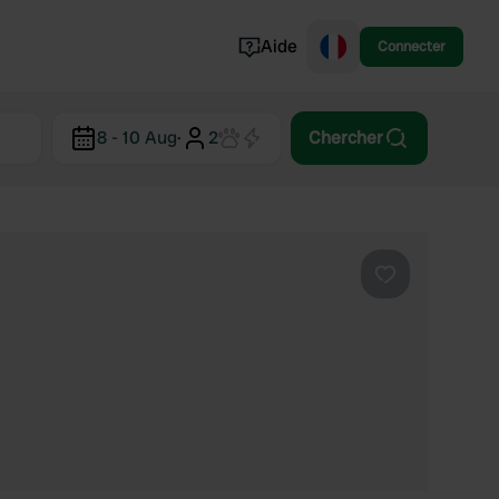
Aide
Connecter
Norvège
8 - 10 Aug
·
2
Chercher
Portugal
Danemark
Croatie
Voir tout...
Préféré