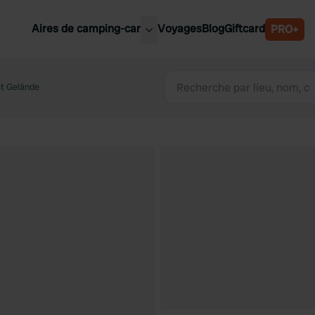
Aires de camping-car
Voyages
Blog
Giftcard
PRO+
leures aires de camping-car
Belgique
it Gelände
Slovénie
Autriche
Suède
e
Suisse