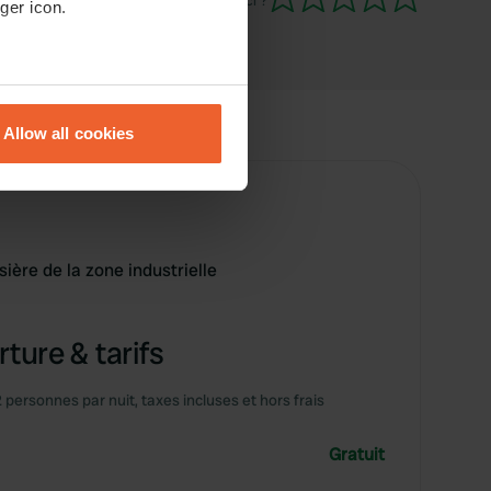
Es-tu déjà venu ici ?
ger icon.
eral meters
Allow all cookies
ails section
.
se our traffic. We also share
ers who may combine it with
 services.
isière de la zone industrielle
ture & tarifs
2 personnes par nuit, taxes incluses et hors frais
Gratuit