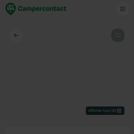
Dos
Préféré
Afficher tout
(
6
)