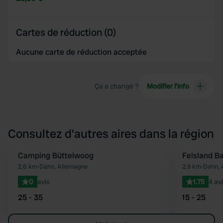
Cartes de réduction (0)
Aucune carte de réduction acceptée
Ça a changé ?
Modifier l’info
Consultez d'autres aires dans la région
Camping Büttelwoog
Felsland B
Préféré
2,6 km
•
Dahn, Allemagne
2,8 km
•
Dahn, 
0
avis
1.75
4 av
25 - 35
15 - 25