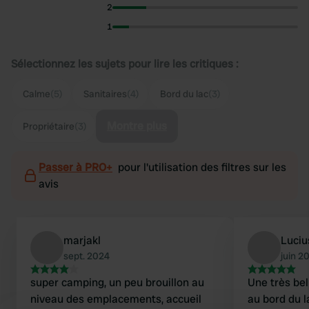
2
1
Sélectionnez les sujets pour lire les critiques :
Calme
(5)
Sanitaires
(4)
Bord du lac
(3)
Montre plus
Propriétaire
(3)
Passer à PRO+
pour l'utilisation des filtres sur les
avis
marjakl
Luciu
sept. 2024
juin 2
super camping, un peu brouillon au
Une très bel
niveau des emplacements, accueil
au bord du l