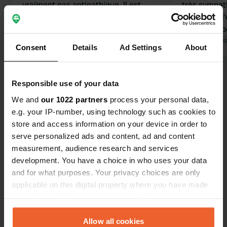
vraiment pas antipathique. Il est
très sympath
difficile que la réception soit fermée
propres et l'
de 12h00 à 15h00. Nous avons
existe des p
attendu 20 minutes, mais avons
Traduit par Google
Afficher l'original
proximité, f
Traduit par Go
Consent
Details
Ad Settings
About
d'abord vérifié s'il y avait des places
pied et à v
libres. Les toilettes sont démodées et
sentis très à
Voir tous les 11 avis
de couleur spéciale, les douches sont
ravis de reve
Responsible use of your data
belles et spacieuses. 2 lave-linge et
We and
our 1022 partners
process your personal data,
sèche-linge. Assurez-vous de
Es-tu déjà venu ici ?
e.g. your IP-number, using technology such as cookies to
desserrer le robinet avant de l'ouvrir -
store and access information on your device in order to
ce n'est pas indiqué 😱
serve personalized ads and content, ad and content
measurement, audience research and services
development. You have a choice in who uses your data
and for what purposes. Your privacy choices are only
Contact
applicable on this digital property where you have made
your choices. You can change or withdraw your consent
Emplacement
any time from the Cookie Declaration or by clicking on
Neudahner Weiher
the Privacy trigger icon.
Allow all cookies
Copie