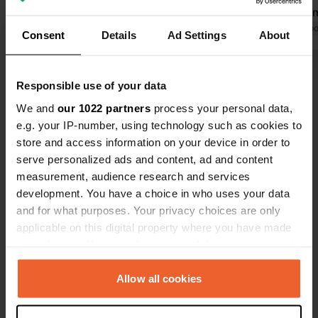
palpables. Des sanitaires de qualité,
Sanitaires i
un service de petits pains assuré par
Traduit par Google
Afficher l'original
terrasse, no
Traduit par Go
Consent
Details
Ad Settings
About
Karen, des emplacements spacieux et
délicieux pl
un environnement paisible font de ce
Karin » – à
Voir tous les 11 avis
camping un lieu digne de 5 étoiles
absolument
Responsible use of your data
pour les camping-cars, les tentes et
prolongé not
We and
our 1022 partners
process your personal data,
les caravanes. Merci et continuez
faire une be
Es-tu déjà venu ici ?
e.g. your IP-number, using technology such as cookies to
comme ça !
5,5 km. Un 
store and access information on your device in order to
garderons un
serve personalized ads and content, ad and content
measurement, audience research and services
development. You have a choice in who uses your data
and for what purposes. Your privacy choices are only
Contact
applicable on this digital property where you have made
your choices. You can change or withdraw your consent
any time from the Cookie Declaration or by clicking on
Emplacement
the Privacy trigger icon.
Allow all cookies
Hundsweihersägemühle 1
Copie
67714, Heltersberg, Allemagne
If you allow, we would also like to: