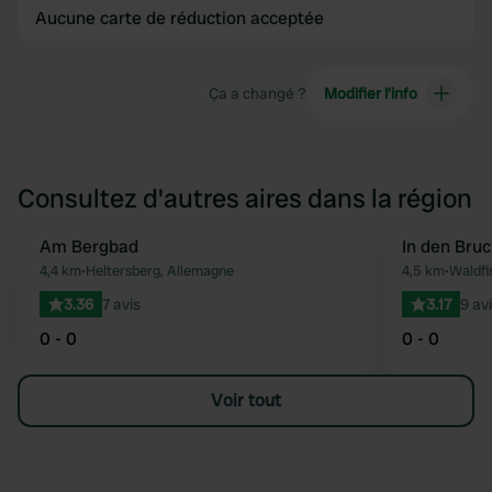
Aucune carte de réduction acceptée
Ça a changé ?
Modifier l’info
Consultez d'autres aires dans la région
Am Bergbad
In den Bru
Préféré
4,4 km
•
Heltersberg, Allemagne
4,5 km
•
Waldfi
3.36
7 avis
3.17
9 av
0 - 0
0 - 0
Voir tout