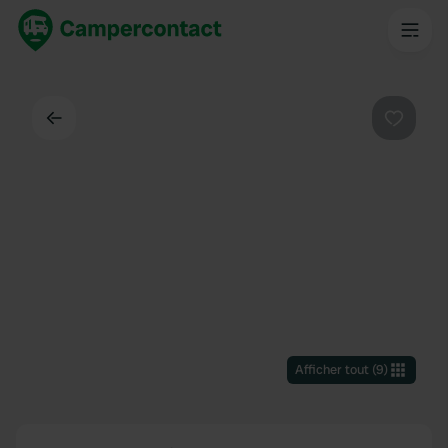
Dos
Préféré
Afficher tout
(
9
)