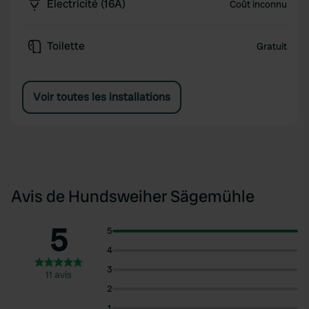
Électricité (16A)
Coût inconnu
Toilette
Gratuit
Voir toutes les installations
Avis de Hundsweiher Sägemühle
5
5
4
3
11 avis
2
1