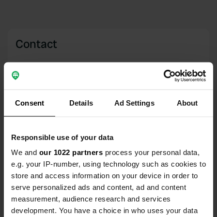
Contact
Emplacement
Lindenstraße 57
Copie
76831, Heuchelheim-Klingen, Allemagne
Consent
Details
Ad Settings
About
Coordonnées
49° 8' 5" N 8° 3' 20" E
Copie
Responsible use of your data
49.13472 8.05556
We and
our 1022 partners
process your personal data,
Copie
e.g. your IP-number, using technology such as cookies to
Code du site
store and access information on your device in order to
2953
Copie
serve personalized ads and content, ad and content
PRO+
Passer à
measurement, audience research and services
PRO+
pour toutes les coordonnées
development. You have a choice in who uses your data