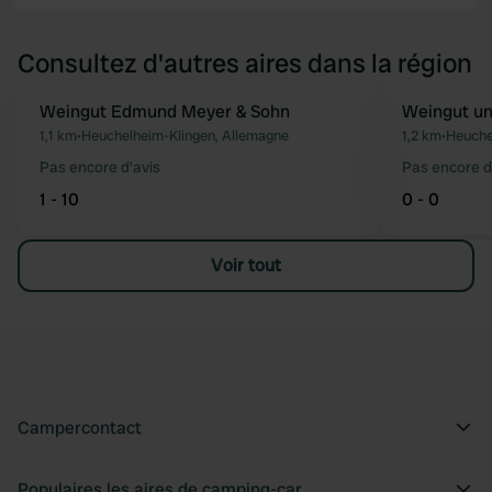
Consultez d'autres aires dans la région
Weingut Edmund Meyer & Sohn
Weingut u
Préféré
1,1 km
•
Heuchelheim-Klingen, Allemagne
1,2 km
•
Heuche
Pas encore d'avis
Pas encore d
1 - 10
0 - 0
Voir tout
Campercontact
Populaires les aires de camping-car