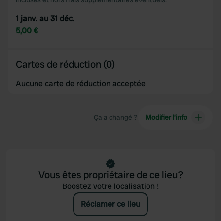
incluses et hors frais supplémentaires éventuels.
may combine it with other information that you’ve
provided to them or that they’ve collected from your use
1 janv. au 31 déc.
of their services.
5,00 €
Cartes de réduction (0)
Aucune carte de réduction acceptée
Ça a changé ?
Modifier l’info
Vous êtes propriétaire de ce lieu?
Boostez votre localisation !
Réclamer ce lieu