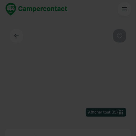
Dos
Préféré
Afficher tout
(
15
)