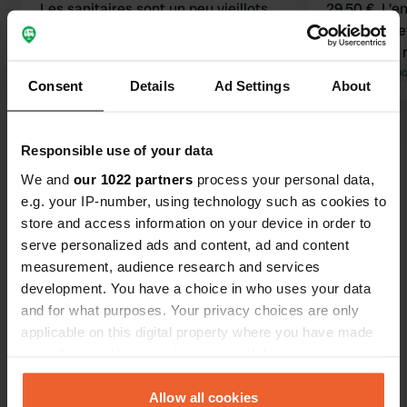
Les sanitaires sont un peu vieillots
29,50 €. L'enregistrement a été très
(50 centimes pour une douche de 8
compliqué et long. L'e
minutes), mais propres. Électricité :
néanmoins m
50 centimes le kWh. Nous avons
Traduit par Google
Afficher l'original
le Rhin.
Traduit par Go
Consent
Details
Ad Settings
About
mangé au restaurant De Burcht,
c'était très bon. Lave-linge et sèche-
Voir tous les 25 avis
linge : 6,50 €.
Responsible use of your data
We and
our 1022 partners
process your personal data,
Es-tu déjà venu ici ?
e.g. your IP-number, using technology such as cookies to
store and access information on your device in order to
serve personalized ads and content, ad and content
measurement, audience research and services
development. You have a choice in who uses your data
and for what purposes. Your privacy choices are only
Contact
applicable on this digital property where you have made
your choices. You can change or withdraw your consent
Emplacement
any time from the Cookie Declaration or by clicking on
Am Burgweg
the Privacy trigger icon.
Allow all cookies
Copie