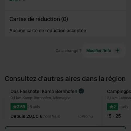
Cartes de réduction (0)
Aucune carte de réduction acceptée
Ça a changé ?
Modifier l’info
Consultez d'autres aires dans la région
Reserve maintenant
Das Fasshotel Kamp Bornhofen
Campingpla
Préféré
9,1 km
•
Kamp-Bornhofen, Allemagne
2,1 km
•
Lahnst
3.69
26 avis
2
1 avis
15 - 25
Depuis 20,00 €
(hors frais)
Promu