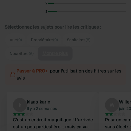
2
1
Sélectionnez les sujets pour lire les critiques :
Vue
(9)
Propriétaire
(9)
Sanitaires
(8)
Montre plus
Nourriture
(6)
Passer à PRO+
pour l'utilisation des filtres sur les
avis
klaas-karin
Will
k
W
Il y a 2 semaines
juin 2
C'est un endroit magnifique ! L'arrivée
Pour un cam
est un peu particulière... mais ça va.
sans électri