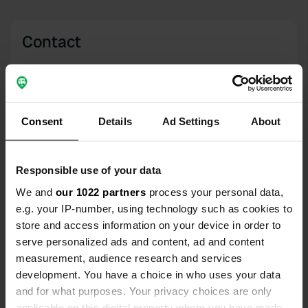
Contact
Emplacement
Rosengartenstraße 11
Copie
55569, Monzingen, Allemagne
Consent
Details
Ad Settings
About
Coordonnées
49° 47' 41" N 7° 35' 27" E
Responsible use of your data
Copie
49.79459 7.59079
We and
our 1022 partners
process your personal data,
Copie
e.g. your IP-number, using technology such as cookies to
Code du site
store and access information on your device in order to
11092
Copie
serve personalized ads and content, ad and content
PRO+
measurement, audience research and services
Passer à
PRO+
pour toutes les coordonnées
development. You have a choice in who uses your data
and for what purposes. Your privacy choices are only
applicable on this digital property where you have made