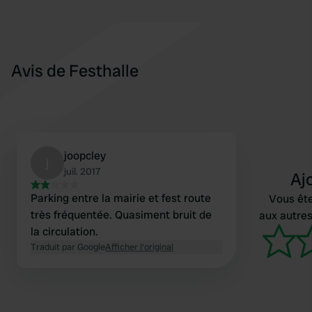
Avis de Festhalle
joopcley
j
juil. 2017
Aj
Parking entre la mairie et fest route
Vous ête
très fréquentée. Quasiment bruit de
aux autres
la circulation.
Traduit par Google
Afficher l'original