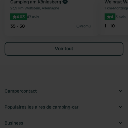
Reserve maintenant
Camping am Königsberg
Weingut W
Préféré
23,9 km
•
Wolfstein, Allemagne
1 km
•
Monzinge
4.03
47 avis
4
3 avis
1 - 10
35 - 50
Promu
Voir tout
Campercontact
Populaires les aires de camping-car
Business