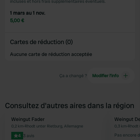
incluses et hors frais supplémentaires éventuels.
1 mars au 1 nov.
5,00 €
Cartes de réduction (0)
Aucune carte de réduction acceptée
Ça a changé ?
Modifier l’info
Consultez d'autres aires dans la région
Weingut Fader
Weingut Des
Préféré
0,2 km
•
Rhodt unter Rietburg, Allemagne
0,3 km
•
Rhodt 
Pas encore d
4
3 avis