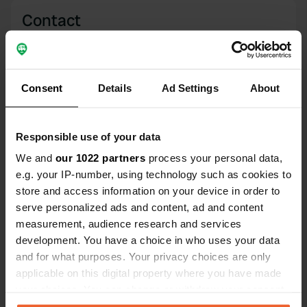
Contact
Emplacement
Edesheimer Straße 7
Copie
Consent
76835, Rhodt unter Rietburg, Allemagne
Details
Ad Settings
About
Coordonnées
49° 16' 11" N 8° 6' 27" E
Responsible use of your data
Copie
We and
our 1022 partners
process your personal data,
49.26975 8.10762
e.g. your IP-number, using technology such as cookies to
Copie
store and access information on your device in order to
Code du site
serve personalized ads and content, ad and content
2894
Copie
measurement, audience research and services
PRO+
Passer à
development. You have a choice in who uses your data
PRO+
pour toutes les coordonnées
and for what purposes. Your privacy choices are only
applicable on this digital property where you have made
Carte
your choices. You can change or withdraw your consent
Afficher sur la carte
any time from the Cookie Declaration or by clicking on