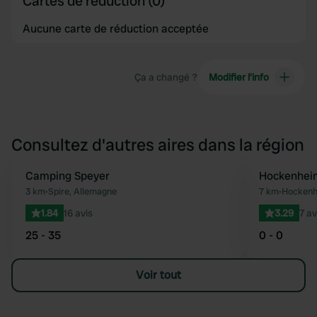
Cartes de réduction (0)
Aucune carte de réduction acceptée
Ça a changé ?
Modifier l’info
Consultez d'autres aires dans la région
Camping Speyer
Hockenhei
Préféré
3 km
•
Spire, Allemagne
7 km
•
Hockenh
1.84
16 avis
3.29
7 av
25 - 35
0 - 0
Voir tout