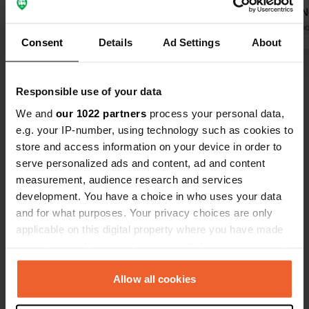
emplacements 16, 20 et 24, une
pratiques. 
grosse pierre empêche le boîtier
Traduit par Google
Afficher l'original
et souhaitio
Traduit par Go
Consent
Details
Ad Settings
About
électrique d'être délogé. Il ne reste
serait alors 
donc plus beaucoup d'espace pour 8
nettoyage de
Voir tous les 145 avis
mètres carrés. Les sanitaires sont
placer la c
Responsible use of your data
propres et nettoyés régulièrement.
puis la récu
La visite du musée des technologies
du biofluid
We and
our 1022 partners
process your personal data,
Es-tu déjà venu ici ?
vaut vraiment le détour. Fréquenté
l'électricité
e.g. your IP-number, using technology such as cookies to
par les campeurs de passage. Le
eaux grises 
store and access information on your device in order to
petit aérodrome voisin occasionne
serve personalized ads and content, ad and content
quelques nuisances sonores.
measurement, audience research and services
development. You have a choice in who uses your data
and for what purposes. Your privacy choices are only
Contact
applicable on this digital property where you have made
your choices. You can change or withdraw your consent
Emplacement
any time from the Cookie Declaration or by clicking on
Am Technik Museum 1
Copie
the Privacy trigger icon.
Allow all cookies
67346, Spire, Allemagne