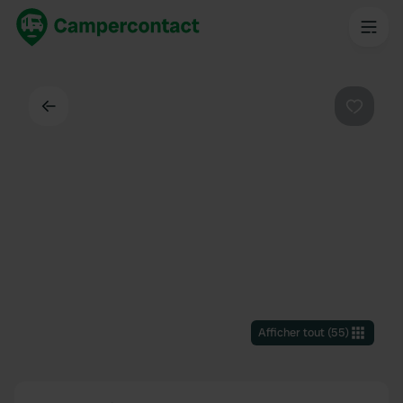
Dos
Préféré
Afficher tout
(
55
)