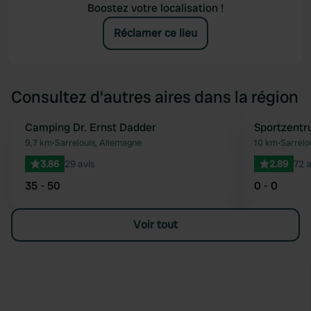
Boostez votre localisation !
Réclamer ce lieu
Consultez d'autres aires dans la région
Camping Dr. Ernst Dadder
Sportzentr
Préféré
9,7 km
•
Sarrelouis, Allemagne
10 km
•
Sarrelo
3.86
29 avis
2.89
72 a
35 - 50
0 - 0
Voir tout