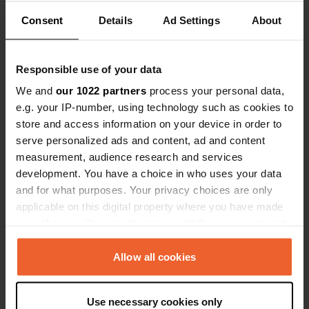
Am Kulturhaus 2
Copie
Consent
Details
Ad Settings
About
66802, Überherrn, Allemagne
Coordonnées
Responsible use of your data
49° 14' 15" N 6° 41' 32" E
Copie
We and
our 1022 partners
process your personal data,
49.2374705 6.6922205
e.g. your IP-number, using technology such as cookies to
Copie
store and access information on your device in order to
Code du site
serve personalized ads and content, ad and content
110658
Copie
measurement, audience research and services
development. You have a choice in who uses your data
PRO+
Passer à
PRO+
and for what purposes. Your privacy choices are only
pour toutes les coordonnées
applicable on this digital property where you have made
your choices. You can change or withdraw your consent
Carte
any time from the Cookie Declaration or by clicking on
Afficher sur la carte
the Privacy trigger icon.
Allow all cookies
Site web
If you allow, we would also like to:
Visitez le site Web
Copie
Use necessary cookies only
Collect information about your geographical location