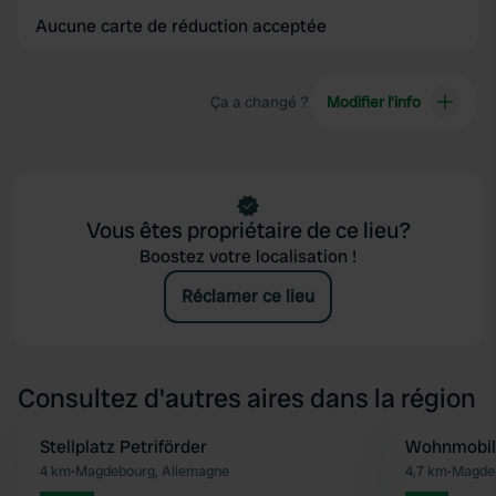
Aucune carte de réduction acceptée
Ça a changé ?
Modifier l’info
Vous êtes propriétaire de ce lieu?
Boostez votre localisation !
Réclamer ce lieu
Consultez d'autres aires dans la région
Stellplatz Petriförder
Wohnmobils
Préféré
4 km
•
Magdebourg, Allemagne
4,7 km
•
Magdeb