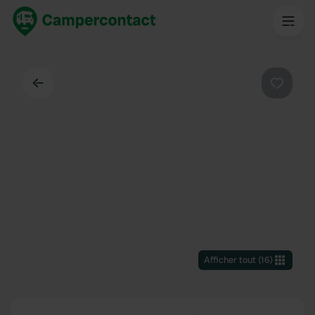
Dos
Préféré
Afficher tout
(
16
)