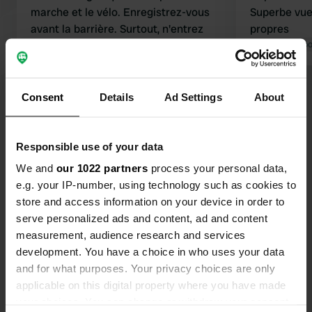
marche et le vélo. Enregistrez-vous
Superbe vue 
avant la barrière. Surtout, n'entrez
propres
pas à l'intérieur. Nous avons appelé,
Traduit par Go
mais personne n'a répondu. Nous
avons franchi la barrière et étions sur
Traduit par Google
Afficher l'original
le point de téléphoner lorsque le
Consent
Details
Ad Settings
About
capitaine du port est arrivé. Il nous a
Voir tous les 21 avis
crié dessus, nous demandant si nous
ne savions pas lire. Un homme très
Responsible use of your data
arrogant et impoli. On nous a tout de
Es-tu déjà venu ici ?
We and
our 1022 partners
process your personal data,
même autorisés à chercher un
e.g. your IP-number, using technology such as cookies to
emplacement. Nous sommes restés
store and access information on your device in order to
deux jours. Nous aurions aimé rester
serve personalized ads and content, ad and content
un jour de plus, mais le capitaine du
measurement, audience research and services
port a refusé. Court mais agréable.
development. You have a choice in who uses your data
and for what purposes. Your privacy choices are only
Contact
applicable on this digital property where you have made
your choices. You can change or withdraw your consent
Emplacement