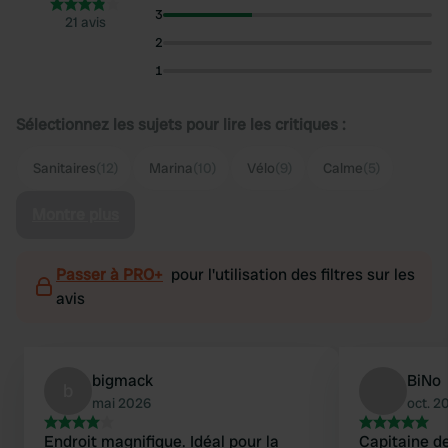
3
21 avis
2
1
Sélectionnez les sujets pour lire les critiques :
Sanitaires
(12)
Marina
(10)
Vélo
(9)
Calme
(5)
Montre plus
Passer à PRO+
pour l'utilisation des filtres sur les
avis
bigmack
BiNo
b
mai 2026
oct. 2
Endroit magnifique. Idéal pour la
Capitaine d