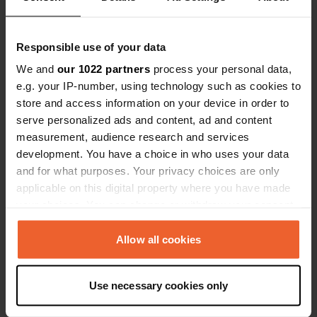
Es-tu déjà venu ici ?
Responsible use of your data
We and
our 1022 partners
process your personal data,
e.g. your IP-number, using technology such as cookies to
store and access information on your device in order to
serve personalized ads and content, ad and content
measurement, audience research and services
Contact
development. You have a choice in who uses your data
and for what purposes. Your privacy choices are only
Emplacement
applicable on this digital property where you have made
Osterallee
Copie
your choices. You can change or withdraw your consent
06485, Quedlinbourg, Allemagne
any time from the Cookie Declaration or by clicking on
the Privacy trigger icon.
Allow all cookies
Coordonnées
51° 43' 29" N 11° 9' 36" E
If you allow, we would also like to:
Copie
Use necessary cookies only
Collect information about your geographical location
51.72463 11.15992
Copie
which can be accurate to within several meters