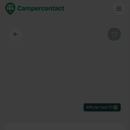
Dos
Préféré
Afficher tout
(
7
)