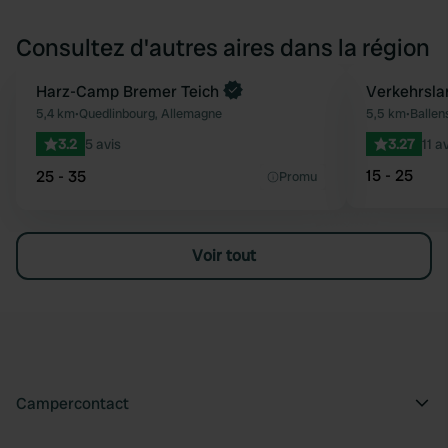
Consultez d'autres aires dans la région
Reserve maintenant
Harz-Camp Bremer Teich
Reserve mainten
Verkehrsla
Préféré
5,4 km
•
Quedlinbourg, Allemagne
5,5 km
•
Ballen
3.2
5 avis
3.27
11 a
15 - 25
25 - 35
Promu
Voir tout
Campercontact