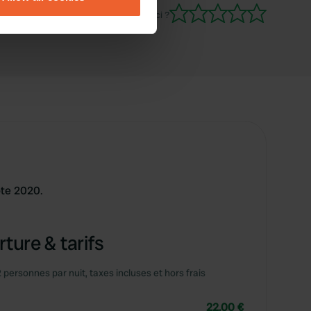
ails section
.
Es-tu déjà venu ici ?
se our traffic. We also share
ers who may combine it with
 services.
ôte 2020.
ture & tarifs
2 personnes par nuit, taxes incluses et hors frais
22,00 €