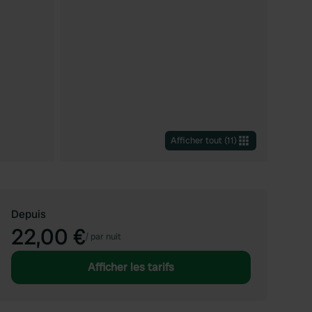
Afficher tout
(
11
)
Depuis
22,00 €
/
par nuit
Afficher les tarifs