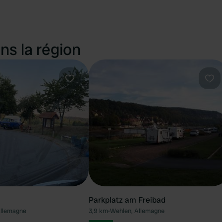
ns la région
Préféré
Pré
Parkplatz am Freibad
llemagne
3,9 km
•
Wehlen, Allemagne