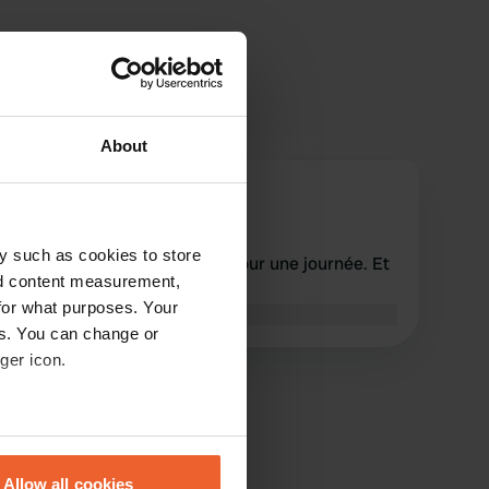
About
DanielVanessa
D
avr. 2026
y such as cookies to store
Très cher, j'ai payé 40,50 € pour une journée. Et
nd content measurement,
très désagréables.
for what purposes. Your
Traduit par Google
Afficher l'original
es. You can change or
ger icon.
eral meters
Allow all cookies