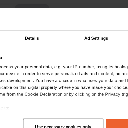
Montre plus
nnel
(8)
les avis
Details
Ad Settings
ROADSURFER2024
R
a
mai 2026
ocess your personal data, e.g. your IP-number, using technolog
Les propriétaires ont-ils seulement envisagé de
ur device in order to serve personalized ads and content, ad a
se joindre aux clients ? Ils sont totalement
ces development. You have a choice in who uses your data and 
incompétents en tant qu'exploitants et
licable on this digital property where you have made your choic
constituent une véritable honte ! À éviter
e from the Cookie Declaration or by clicking on the Privacy trig
absolument ! Inacceptable !
Traduit par Google
Afficher l'original
e to:
t your geographical location which can be accurate to within sev
tively scanning it for specific characteristics (fingerprinting)
Use necessary cookies only