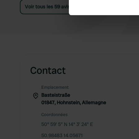
Find out more about how your
Voir tous les 59 avis
We use cookies to personalis
information about your use of
other information that you’ve
Contact
Emplacement
Basteistraße
01847, Hohnstein, Allemagne
Coordonnées
50° 59' 5" N 14° 3' 24" E
50.98483 14.05671