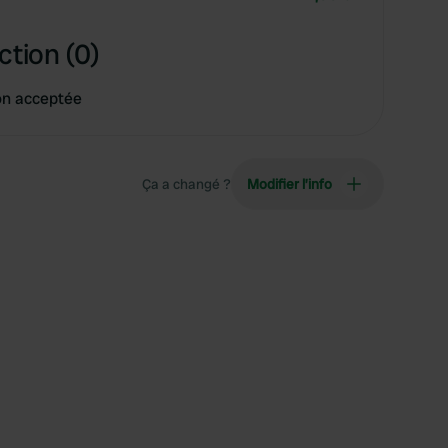
ction (0)
on acceptée
Ça a changé ?
Modifier l’info