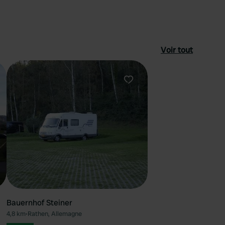
Voir tout
féré
Préféré
Bauernhof Steiner
4,8 km
•
Rathen, Allemagne