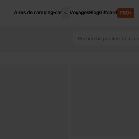
Aires de camping-car
Voyages
Blog
Giftcard
PRO+
leures aires de camping-car
Belgique
Slovénie
Autriche
Suède
e
Suisse