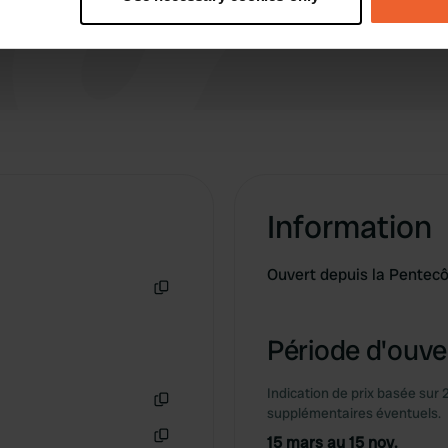
 personal data is processed and set your preferences in the
det
e content and ads, to provide social media features and to analy
 our site with our social media, advertising and analytics partn
 provided to them or that they’ve collected from your use of their
Information
Ouvert depuis la Pentec
Copie
Période d'ouver
Indication de prix basée sur 
supplémentaires éventuels.
Copie
15 mars au 15 nov.