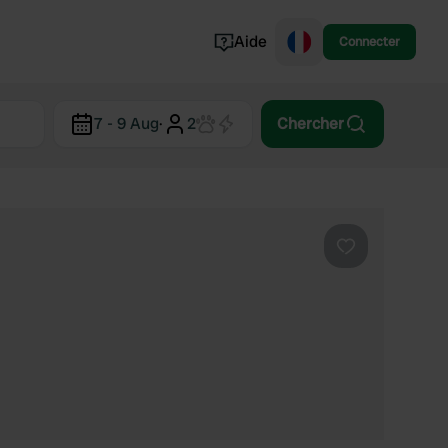
Aide
Connecter
Norvège
7 - 9 Aug
·
2
Chercher
Portugal
Danemark
Croatie
Voir tout...
Préféré