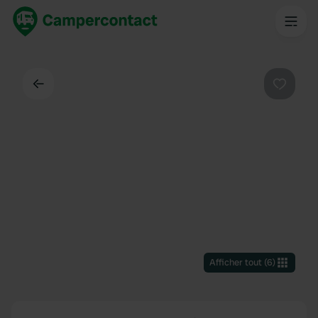
Dos
Préféré
Afficher tout
(
6
)