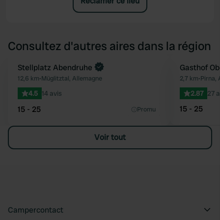
Réclamer ce lieu
Consultez d'autres aires dans la région
Reserve maintenant
Stellplatz Abendruhe
Gasthof Ob
Préféré
12,6 km
•
Müglitztal, Allemagne
2,7 km
•
Pirna,
4.5
14 avis
2.87
27 a
15 - 25
15 - 25
Promu
Voir tout
Campercontact