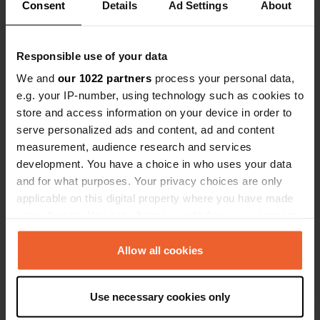
Consent
Details
Ad Settings
About
Es-tu déjà venu ici ?
Responsible use of your data
We and
our 1022 partners
process your personal data,
e.g. your IP-number, using technology such as cookies to
store and access information on your device in order to
serve personalized ads and content, ad and content
Contact
measurement, audience research and services
development. You have a choice in who uses your data
and for what purposes. Your privacy choices are only
Emplacement
applicable on this digital property where you have made
Saarstraße 5
Copie
your choices. You can change or withdraw your consent
01829, Wehlen, Allemagne
any time from the Cookie Declaration or by clicking on
Coordonnées
the Privacy trigger icon.
Allow all cookies
50° 57' 14" N 14° 1' 45" E
If you allow, we would also like to:
Copie
50.9539 14.02908
Use necessary cookies only
Collect information about your geographical location
Copie