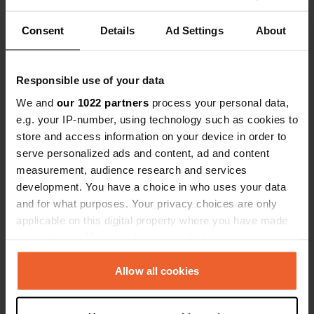
Coordonnées
Consent
Details
Ad Settings
About
50° 55' 17" N 14° 51' 56" E
Copie
50.9212557 14.8654869
Copie
Responsible use of your data
Code du site
We and
our 1022 partners
process your personal data,
110819
Copie
e.g. your IP-number, using technology such as cookies to
store and access information on your device in order to
PRO+
Passer à
PRO+
pour toutes les coordonnées
serve personalized ads and content, ad and content
measurement, audience research and services
development. You have a choice in who uses your data
Carte
and for what purposes. Your privacy choices are only
Afficher sur la carte
applicable on this digital property where you have made
your choices. You can change or withdraw your consent
Site web
any time from the Cookie Declaration or by clicking on
Visitez le site Web
Copie
the Privacy trigger icon.
Allow all cookies
Numéro de téléphone
Appelez l'emplacement
If you allow, we would also like to:
Copie