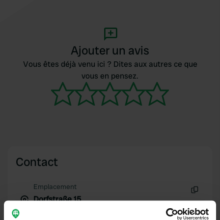
Ajouter un avis
Vous êtes déjà venu ici ? Dites aux autres ce que
vous en pensez.
Contact
Emplacement
Dorfstraße 15
Copie
02788, Zittau, Allemagne