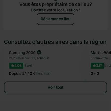
Vous êtes propriétaire de ce lieu?
Boostez votre localisation !
Réclamer ce lieu
Consultez d'autres aires dans la région
Reserve maintenant
Camping 2000
Martin-Weh
Préféré
24,7 km
•
Janův Důl, Tchéquie
5,1 km
•
Zittau
4.06
16 avis
3.17
6 av
Depuis 24,40 €
0 - 0
(hors frais)
Voir tout