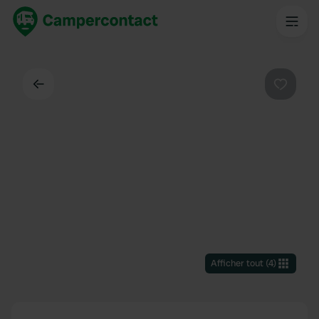
Dos
Préféré
Afficher tout
(
4
)