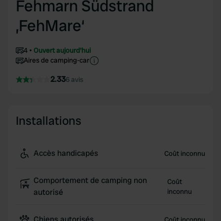
Fehmarn Südstrand
‚FehMare‘
4
Ouvert aujourd'hui
Aires de camping-car
2.33
6 avis
Installations
Accès handicapés
Coût inconnu
Comportement de camping non
Coût
autorisé
inconnu
Chiens autorisés
Coût inconnu