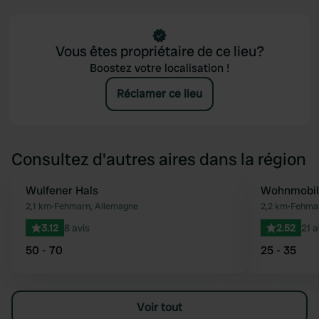
Vous êtes propriétaire de ce lieu?
Boostez votre localisation !
Réclamer ce lieu
Consultez d'autres aires dans la région
Wulfener Hals
Wohnmobilp
Préféré
2,1 km
•
Fehmarn, Allemagne
2,2 km
•
Fehmar
3.12
8 avis
2.52
21 a
50 - 70
25 - 35
Voir tout