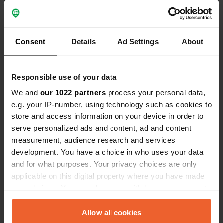
Es-tu déjà venu ici ?
Consent
Details
Ad Settings
About
Responsible use of your data
We and
our 1022 partners
process your personal data,
Contact
e.g. your IP-number, using technology such as cookies to
store and access information on your device in order to
Emplacement
serve personalized ads and content, ad and content
Am Yachthafen
Copie
measurement, audience research and services
23769, Fehmarn, Allemagne
development. You have a choice in who uses your data
and for what purposes. Your privacy choices are only
Coordonnées
applicable on this digital property where you have made
54° 24' 45" N 11° 12' 28" E
your choices. You can change or withdraw your consent
Copie
any time from the Cookie Declaration or by clicking on
54.41263 11.2078
the Privacy trigger icon.
Allow all cookies
Copie