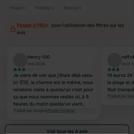
Plage
(4)
Parking
(4)
Marina
(3)
Passer à PRO+
pour l'utilisation des filtres sur les
avis
Henry-100
raffz
mai 2024
août 
Je viens de voir que j'étais déjà venu
10 euros 24 
ici 🤦🏼, le charme est le même, nous
la plage et 
rendions visite à quelqu'un c'est pour
Nuit tranqui
ça que nous sommes restés ici, à 9
Traduit par Go
heures du matin quelqu'un vient
effectivement récupérer la taxe de
Traduit par Google
Afficher l'original
séjour.
Voir tous les 6 avis