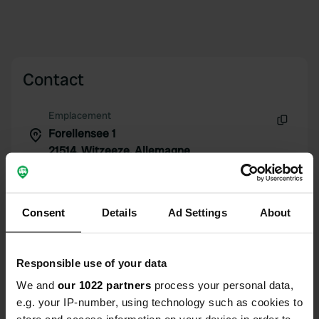
Contact
Emplacement
Forellensee 1
Copie
21514, Witzeeze, Allemagne
Coordonnées
53° 27' 41" N 10° 37' 43" E
Consent
Details
Ad Settings
About
Copie
53.46134089 10.62851201
Copie
Code du site
Responsible use of your data
109968
Copie
We and
our 1022 partners
process your personal data,
PRO+
e.g. your IP-number, using technology such as cookies to
Passer à
PRO+
pour toutes les coordonnées