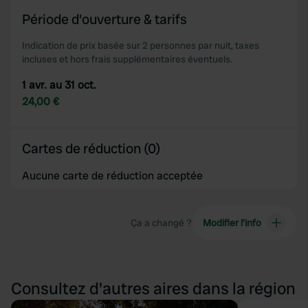
provide social media features and to analyse our traffic.
Période d'ouverture & tarifs
We also share information about your use of our site with
our social media, advertising and analytics partners who
Indication de prix basée sur 2 personnes par nuit, taxes
incluses et hors frais supplémentaires éventuels.
may combine it with other information that you’ve
provided to them or that they’ve collected from your use
1 avr. au 31 oct.
of their services.
24,00 €
Cartes de réduction (0)
Aucune carte de réduction acceptée
Ça a changé ?
Modifier l’info
Consultez d'autres aires dans la région