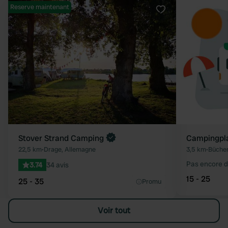
Reserve maintenant
Préféré
Stover Strand Camping
Campingpl
22,5 km
•
Drage, Allemagne
3,5 km
•
Büchen
Pas encore d
3.74
34 avis
15 - 25
25 - 35
Promu
Voir tout