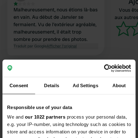
Aj
Malheureusement, nous étions là-bas
Vous ête
en vain. Au début de Janvier se
aux autres
fermaient. Vu de l'extérieur agréable,
malheureusement, il était trop
sombre pour prendre des photos.
Traduit par Google
Afficher l'original
Consent
Details
Ad Settings
About
Contact
Responsible use of your data
Emplacement
Jenaische Straße 21
We and
our 1022 partners
process your personal data,
Copie
07639, Bad Klosterlausnitz, Allemagne
e.g. your IP-number, using technology such as cookies to
store and access information on your device in order to
Coordonnées