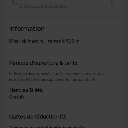
Appelez l'emplacement
We also share information about your use of our site with
Copie
our social media, advertising and analytics partners who
may combine it with other information that you’ve
provided to them or that they’ve collected from your use
Information
of their services.
Dîner obligatoire - centre à 500 m
Période d'ouverture & tarifs
Indication de prix basée sur 2 personnes par nuit, taxes
incluses et hors frais supplémentaires éventuels.
1 janv. au 31 déc.
Gratuit
Cartes de réduction (0)
Aucune carte de réduction acceptée