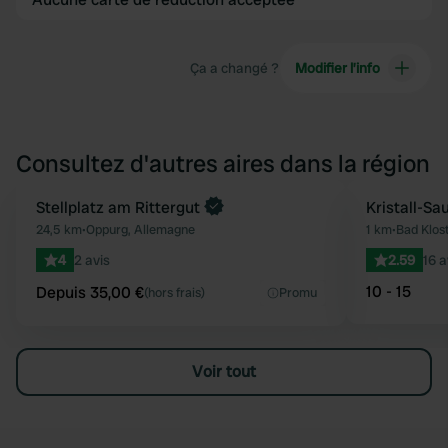
Ça a changé ?
Modifier l’info
Consultez d'autres aires dans la région
Reserve maintenant
Stellplatz am Rittergut
Kristall-S
Préféré
24,5 km
•
Oppurg, Allemagne
1 km
•
Bad Klos
4
2 avis
2.59
16 a
10 - 15
Depuis 35,00 €
(hors frais)
Promu
Voir tout