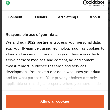
prix actuel. Il y a des aboiements de
cars de 8 mè
chiens provenant des résidents des
redresser l
maisons environnantes.
Vue magnifi
Consent
Details
Ad Settings
About
Emplacements en pente. Il n'y a rien
Traduit par Google
Afficher l'original
qui vous ai
Traduit par Go
dans le village. Un supermarché est à
propriétaire
30 minutes par une route très raide.
Responsible use of your data
Voir tous les 47 avis
Nous ne le recommandons pas.
We and
our 1022 partners
process your personal data,
e.g. your IP-number, using technology such as cookies to
Es-tu déjà venu ici ?
store and access information on your device in order to
serve personalized ads and content, ad and content
measurement, audience research and services
development. You have a choice in who uses your data
and for what purposes. Your privacy choices are only
applicable on this digital property where you have made
Contact
your choices. You can change or withdraw your consent
any time from the Cookie Declaration or by clicking on
Emplacement
the Privacy trigger icon.
Allow all cookies
Kalte Küche 7a
Copie