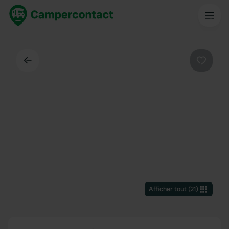
Dos
Préféré
Afficher tout
(
21
)