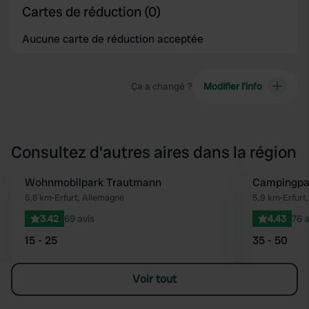
Cartes de réduction (0)
Aucune carte de réduction acceptée
Ça a changé ?
Modifier l’info
Consultez d'autres aires dans la région
Wohnmobilpark Trautmann
Campingpar
Préféré
5,8 km
•
Erfurt, Allemagne
5,9 km
•
Erfurt
3.42
69 avis
4.43
76 a
15 - 25
35 - 50
Voir tout