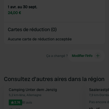
1 avr. au 30 sept.
24,00 €
Cartes de réduction (0)
Aucune carte de réduction acceptée
Ça a changé ?
Modifier l’info
Consultez d'autres aires dans la région
Camping Unter dem Jenzig
Saalerastp
Préféré
5,2 km
•
Iéna, Allemagne
7,9 km
•
Dornb
Pas encore d
3.74
81 avis