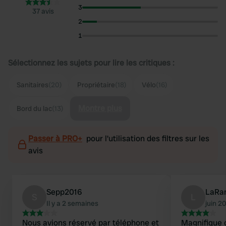
3
37 avis
2
1
Sélectionnez les sujets pour lire les critiques :
Sanitaires
(20)
Propriétaire
(18)
Vélo
(16)
Montre plus
Bord du lac
(13)
Passer à PRO+
pour l'utilisation des filtres sur les
avis
Sepp2016
LaRa
S
L
Il y a 2 semaines
juin 2
Nous avions réservé par téléphone et
Magnifique 