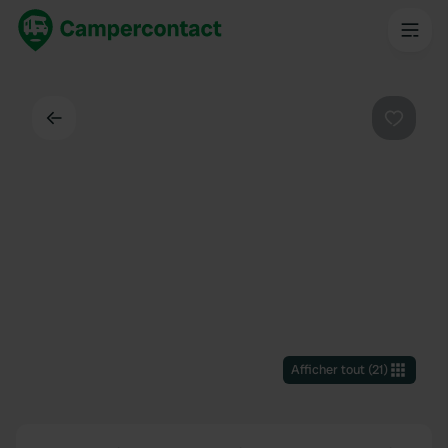
Dos
Préféré
Afficher tout
(
21
)