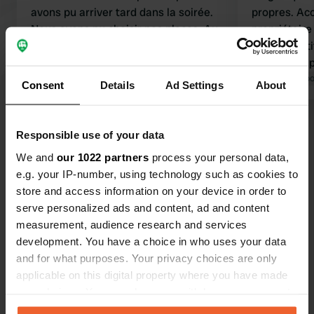
avons pu arriver tard dans la soirée.
propres. Accu
Nous avons pu choisir nos places. Au
propriétaire
moment de régler l'addition, j'ai
Point négatif
trouvé que le rapport qualité-prix
pas. Belles pistes cyclables le long de
était disproportionné.
Traduit par Google
Afficher l'original
la Saale.
Traduit par Go
Consent
Details
Ad Settings
About
Voir tous les 37 avis
Responsible use of your data
We and
our 1022 partners
process your personal data,
Es-tu déjà venu ici ?
e.g. your IP-number, using technology such as cookies to
store and access information on your device in order to
serve personalized ads and content, ad and content
measurement, audience research and services
development. You have a choice in who uses your data
and for what purposes. Your privacy choices are only
Contact
applicable on this digital property where you have made
your choices. You can change or withdraw your consent
any time from the Cookie Declaration or by clicking on
Emplacement