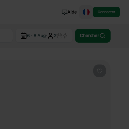
Aide
Connecter
Norvège
6 - 8 Aug
·
2
Chercher
Portugal
Danemark
Croatie
Voir tout...
Préféré