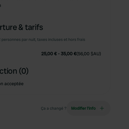
m
ture & tarifs
2 personnes par nuit, taxes incluses et hors frais
25,00 €
-
35,00 €
(
56,00 $AU
)
ction (0)
on acceptée
Ça a changé ?
Modifier l’info