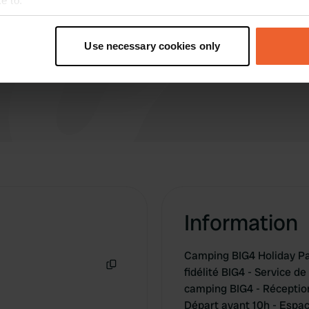
e to:
 est à grande échelle. De
Vous êtes dé
t your geographical location which can be accurate to within sev
Navette gratuite pour le
tively scanning it for specific characteristics (fingerprinting)
cal en dehors de la porte.
Use necessary cookies only
 personal data is processed and set your preferences in the
det
e content and ads, to provide social media features and to analy
 our site with our social media, advertising and analytics partn
 provided to them or that they’ve collected from your use of their
Information
Camping BIG4 Holiday Pa
fidélité BIG4 - Service d
Copie
camping BIG4 - Réception
Départ avant 10h - Espa