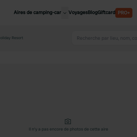
Aires de camping-car
Voyages
Blog
Giftcard
PRO+
leures aires de camping-car
Belgique
oliday Resort
Slovénie
Autriche
Suède
e
Suisse
Il n'y a pas encore de photos de cette aire