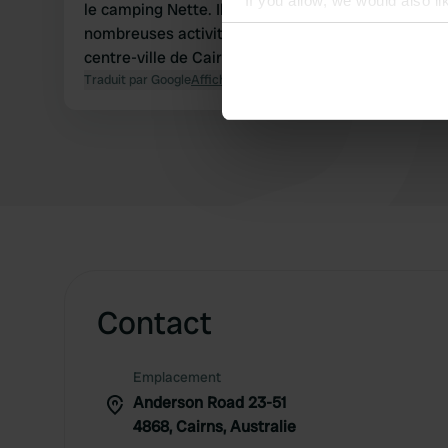
If you allow, we would also lik
le camping Nette. Il est une station balnéaire et il
Collect information abou
nombreuses activités sont également organisées. 
Identify your device by ac
centre-ville de Cairns et un arrêt de bus du bus lo
Traduit par Google
Afficher l'original
Find out more about how your
We use cookies to personalis
information about your use of
other information that you’ve
Contact
Emplacement
Anderson Road 23-51
4868, Cairns, Australie