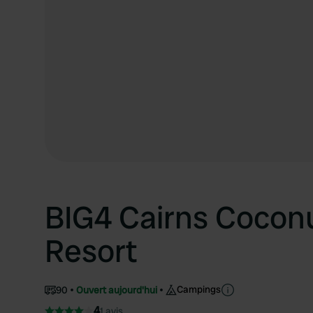
BIG4 Cairns Coconu
Resort
Campings
90
Ouvert aujourd'hui
4
1 avis