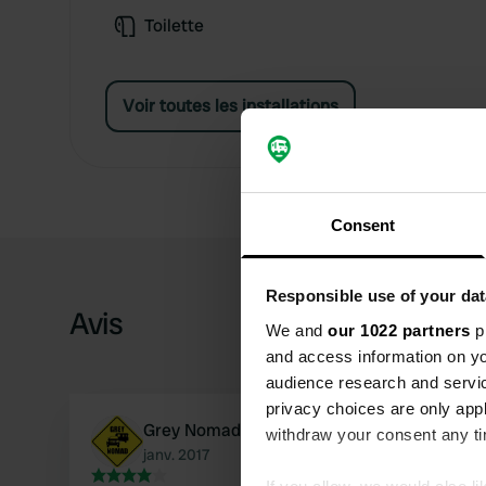
Toilette
Voir toutes les installations
Consent
Responsible use of your dat
Avis
We and
our 1022 partners
pr
and access information on yo
audience research and servi
privacy choices are only app
Grey Nomads Op Reis
withdraw your consent any tim
janv. 2017