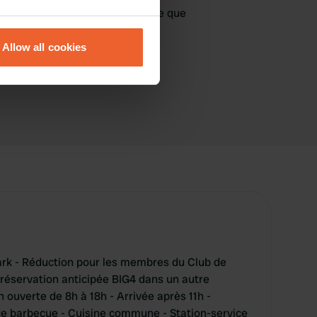
jà venu ici ? Dites aux autres ce que
eral meters
vous en pensez.
Allow all cookies
ails section
.
se our traffic. We also share
ers who may combine it with
 services.
rk - Réduction pour les membres du Club de
e réservation anticipée BIG4 dans un autre
 ouverte de 8h à 18h - Arrivée après 11h -
ce barbecue - Cuisine commune - Station-service