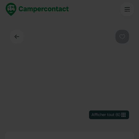
Dos
Préféré
Afficher tout
(
6
)