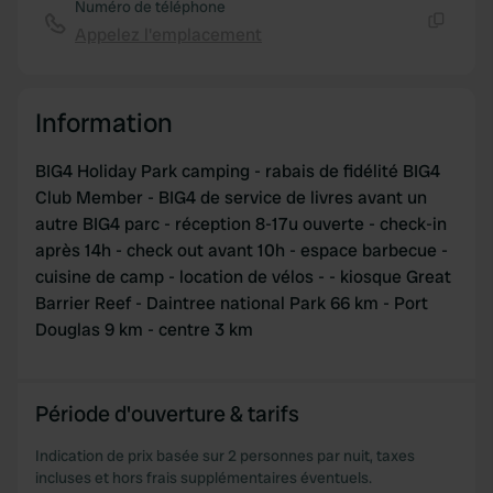
Numéro de téléphone
We also share information about your use of our site with
Appelez l'emplacement
our social media, advertising and analytics partners who
Copie
may combine it with other information that you’ve
provided to them or that they’ve collected from your use
Information
of their services.
BIG4 Holiday Park camping - rabais de fidélité BIG4
Club Member - BIG4 de service de livres avant un
autre BIG4 parc - réception 8-17u ouverte - check-in
après 14h - check out avant 10h - espace barbecue -
cuisine de camp - location de vélos - - kiosque Great
Barrier Reef - Daintree national Park 66 km - Port
Douglas 9 km - centre 3 km
Période d'ouverture & tarifs
Indication de prix basée sur 2 personnes par nuit, taxes
incluses et hors frais supplémentaires éventuels.