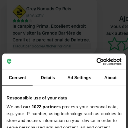
Grey Nomads Op Reis
janv. 2017
Aj
le camping Prima. Excellent endroit
Vous ête
pour visiter la Grande Barrière de
aux autres
Corail et le parc national de Daintree.
Traduit par Google
Afficher l'original
Consent
Details
Ad Settings
About
Contact
Responsible use of your data
Emplacement
We and
our 1022 partners
process your personal data,
Mowbray River Road 70
Copie
e.g. your IP-number, using technology such as cookies to
4877, Douglas Shire, Australie
store and access information on your device in order to
serve personalized ads and content, ad and content