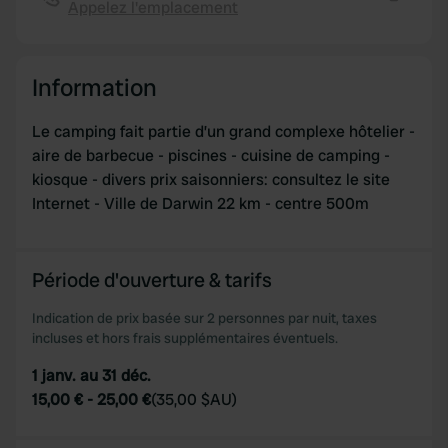
Appelez l'emplacement
may combine it with other information that you’ve
Copie
provided to them or that they’ve collected from your use
of their services.
Information
Le camping fait partie d’un grand complexe hôtelier -
aire de barbecue - piscines - cuisine de camping -
kiosque - divers prix saisonniers: consultez le site
Internet - Ville de Darwin 22 km - centre 500m
Période d'ouverture & tarifs
Indication de prix basée sur 2 personnes par nuit, taxes
incluses et hors frais supplémentaires éventuels.
1 janv. au 31 déc.
15,00 €
-
25,00 €
(
35,00 $AU
)