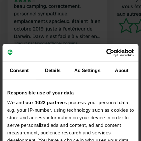
beau camping. correctement.
Vous ête
personnel sympathique.
aux autres
emplacements spacieux. étaient là en
octobre 2019. juste à l'extérieur de
Darwin. Darwin est facile à visiter en
transports en commun. arrêt au
Traduit par Google
Afficher l'original
camping. restaurant, piscine à
disposition. Ben et Esther
Consent
Details
Ad Settings
About
Contact
Responsible use of your data
We and
our 1022 partners
process your personal data,
Emplacement
e.g. your IP-number, using technology such as cookies to
Stuart Highway 901
Copie
store and access information on your device in order to
0829, Holtze, Australie
serve personalized ads and content, ad and content
measurement, audience research and services
Coordonnées
development. You have a choice in who uses your data