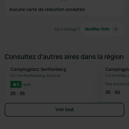
Aucune carte de réduction acceptée
Ça a changé ?
Modifier l’info
Consultez d'autres aires dans la région
Campingplatz Senftenberg
Campingpl
Préféré
10,7 km
•
Senftenberg, Autriche
11,3 km
•
Pölla,
Pas encore d
3
1 avis
35 - 50
25 - 35
Voir tout