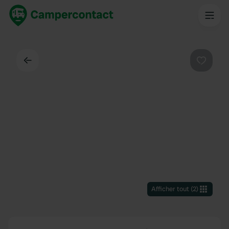
Dos
Préféré
Afficher tout
(
2
)