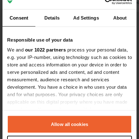
personne n'a répondu. Les deux
Traduit par Go
bâtiments étaient déserts. Après
Traduit par Google
Afficher l'original
avoir mangé sur place, nous sommes
Consent
Details
Ad Settings
About
partis pour un autre camping situé
Voir tous les 6 avis
17 km plus loin, au bord d'une petite
rivière.
Responsible use of your data
We and
our 1022 partners
Es-tu déjà venu ici ?
process your personal data,
e.g. your IP-number, using technology such as cookies to
store and access information on your device in order to
serve personalized ads and content, ad and content
measurement, audience research and services
development. You have a choice in who uses your data
and for what purposes. Your privacy choices are only
Contact
applicable on this digital property where you have made
your choices. You can change or withdraw your consent
Emplacement
any time from the Cookie Declaration or by clicking on
Gföhleramt 92
Copie
the Privacy trigger icon.
Allow all cookies
3542, Gföhl, Autriche
If you allow, we would also like to: