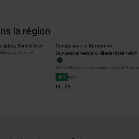
ns la région
llplatz Sonnleitner
Campspace in Bergern im
Reserve maintenant
 Göttweig, Autriche
Dunkelsteinerwald, Niederösterreich
Préféré
Pré
18,4 km
•
Bergern im Dunkelsteinerwald, Autric
0
avis
15 - 25