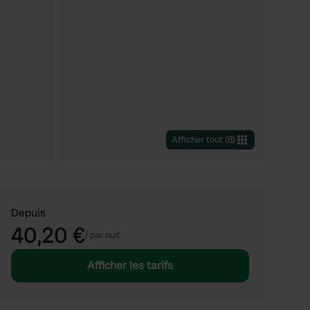
Afficher tout
(
8
)
Depuis
40,20 €
/
par nuit
Afficher les tarifs