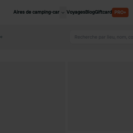
Aires de camping-car
Voyages
Blog
Giftcard
PRO+
leures aires de camping-car
Belgique
ee
Slovénie
Autriche
Suède
e
Suisse