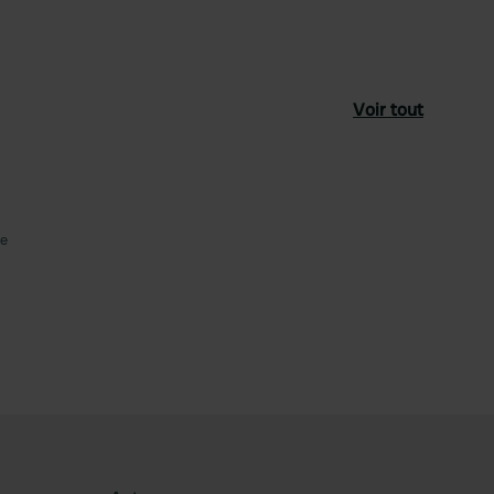
Voir tout
féré
he