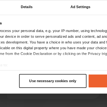
Details
Ad Settings
Montre plus
les avis
a
ocess your personal data, e.g. your IP-number, using technolog
ur device in order to serve personalized ads and content, ad a
ces development. You have a choice in who uses your data and 
RenC
R
licable on this digital property where you have made your choic
avr. 2025
e from the Cookie Declaration or by clicking on the Privacy trig
Nous sommes venus ici pendant le week-end de
Pâques car tout autour de Vienne était plein.
e to:
excellent camping, personnel sympathique,
t your geographical location which can be accurate to within sev
sanitaires super sympas et soignés. belles
tively scanning it for specific characteristics (fingerprinting)
balades à vélo possibles. Nous avons payé 32€
Use necessary cookies only
 personal data is processed and set your preferences in the
det
pour un camping-car et 2 personnes avec une
lire la suite
carte ACSI.
Traduit par Google
Afficher l'original
e content and ads, to provide social media features and to analy
 our site with our social media, advertising and analytics partn
 provided to them or that they’ve collected from your use of their