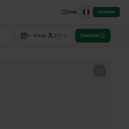
Aide
Connecter
Norvège
6 - 8 Aug
·
2
Chercher
Portugal
Danemark
Croatie
Voir tout...
Préféré