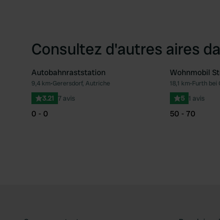
Consultez d'autres aires da
Autobahnraststation
Wohnmobil Ste
9,4 km
•
Gerersdorf, Autriche
18,1 km
•
Furth bei
Préféré
3.21
7 avis
5
1 avis
0 - 0
50 - 70