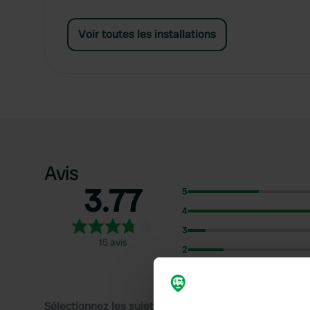
Voir toutes les installations
Avis
3.77
5
4
3
15 avis
2
1
Sélectionnez les sujets pour lire les critiques :