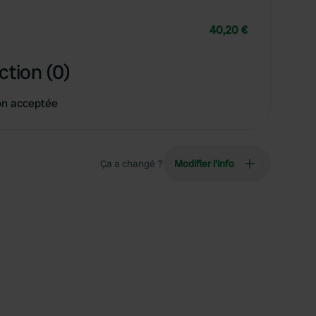
40,20 €
ction (0)
on acceptée
Ça a changé ?
Modifier l’info