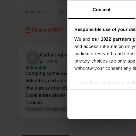
Consent
Sanitaires
(9)
Vélo
(6)
Spacieux
(5)
Calme
(4)
Passer à PRO+
pour l'utilisation des filtres sur 
Responsible use of your dat
We and
our 1022 partners
pr
and access information on yo
audience research and servi
Catharinabuscamper
C
privacy choices are only app
juil. 2025
withdraw your consent any tim
Camping calme avec de grands emplacements
délimités, certains ombragés. Accueil
If you allow, we would also lik
chaleureux et professionnel. Sanitaires propres.
Collect information abou
Excellentes pistes cyclables le long de la rivière
Identify your device by ac
Traisen.
Find out more about how your
Traduit par Google
Afficher l'original
We use cookies to personalis
information about your use of
other information that you’ve