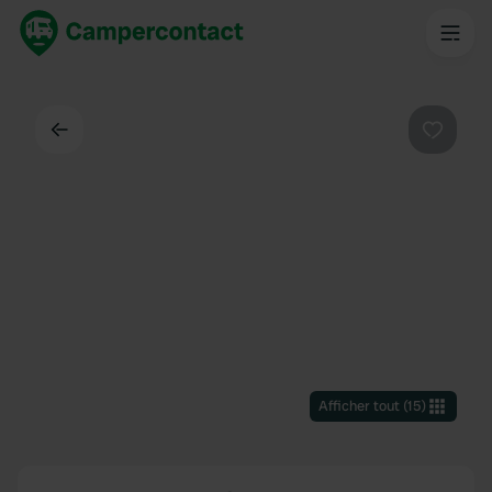
Dos
Préféré
Afficher tout
(
15
)