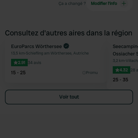
Ça a changé ?
Modifier l’info
Consultez d'autres aires dans la région
Reserve maintenant
EuroParcs Wörthersee
Seecampin
Préféré
13,5 km
•
Schiefling am Wörthersee, Autriche
Ossiacher 
3,2 km
•
Villach
2.91
34 avis
4.32
28 a
15 - 25
Promu
25 - 35
Voir tout