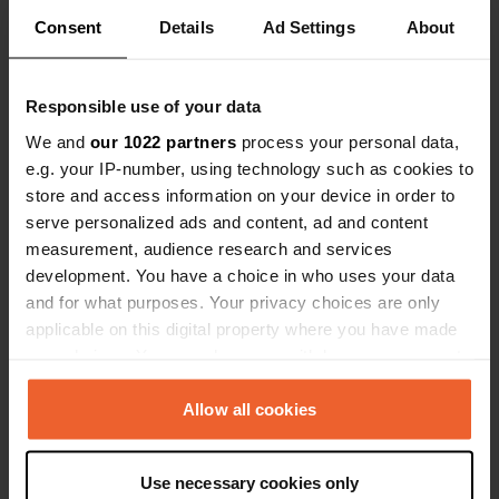
un verre. On entend bien l'autoroute,
Consent
Details
Ad Settings
About
mais le parking est quasiment gratuit.
Es-tu déjà venu ici ?
Nous y avons passé une nuit avec
quatre autres campeurs. Un
Responsible use of your data
supermarché Spar est accessible à
We and
our 1022 partners
process your personal data,
pied.
e.g. your IP-number, using technology such as cookies to
store and access information on your device in order to
Contact
serve personalized ads and content, ad and content
measurement, audience research and services
development. You have a choice in who uses your data
Emplacement
and for what purposes. Your privacy choices are only
Triester Straße 1
Copie
applicable on this digital property where you have made
9241, Wernberg, Autriche
your choices. You can change or withdraw your consent
Coordonnées
any time from the Cookie Declaration or by clicking on
the Privacy trigger icon.
46° 37' 30" N 13° 55' 44" E
Allow all cookies
Copie
46.62501 13.929
If you allow, we would also like to:
Copie
Use necessary cookies only
Collect information about your geographical location