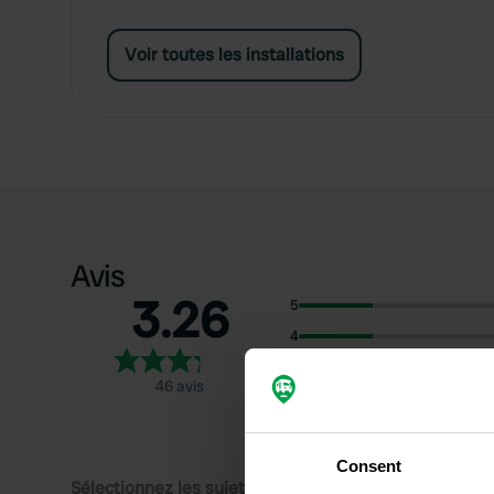
Voir toutes les installations
Avis
3.26
5
4
3
46 avis
2
1
Consent
Sélectionnez les sujets pour lire les critiques :