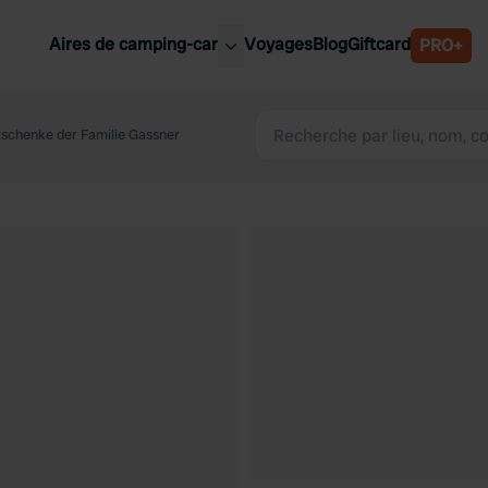
Aires de camping-car
Voyages
Blog
Giftcard
PRO+
leures aires de camping-car
Belgique
schenke der Familie Gassner
Slovénie
Autriche
Suède
e
Suisse