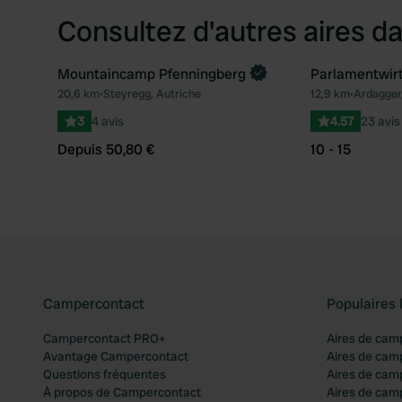
Consultez d'autres aires da
Mountaincamp Pfenningberg
Parlamentwir
Reserve maintenant
20,6 km
•
Steyregg, Autriche
12,9 km
•
Ardagger,
Préféré
3
4 avis
4.57
23 avis
Depuis 50,80 €
10 - 15
Campercontact
Populaires 
Campercontact PRO+
Aires de cam
Avantage Campercontact
Aires de cam
Questions fréquentes
Aires de cam
À propos de Campercontact
Aires de cam