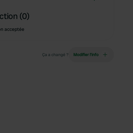
ction (0)
on acceptée
Ça a changé ?
Modifier l’info