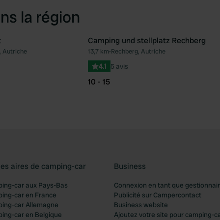
ns la région
t
Camping und stellplatz Rechberg
 Autriche
13,7 km
•
Rechberg, Autriche
Préféré
Pré
4.1
5 avis
10 - 15
les aires de camping-car
Business
ping-car aux Pays-Bas
Connexion en tant que gestionnai
ping-car en France
Publicité sur Campercontact
ping-car Allemagne
Business website
ping-car en Belgique
Ajoutez votre site pour camping-c