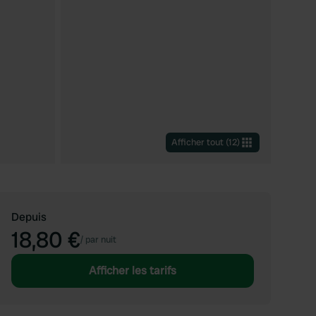
Afficher tout
(
12
)
Depuis
18,80 €
/
par nuit
Afficher les tarifs