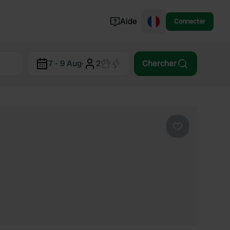
Aide
Connecter
Norvège
7 - 9 Aug
·
2
Chercher
Portugal
Danemark
Croatie
Voir tout...
Préféré