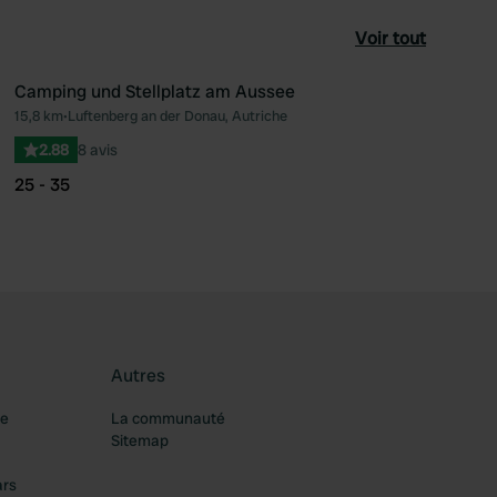
Voir tout
Camping und Stellplatz am Aussee
15,8 km
•
Luftenberg an der Donau, Autriche
féré
Préféré
2.88
8 avis
25 - 35
Autres
re
La communauté
Sitemap
ars