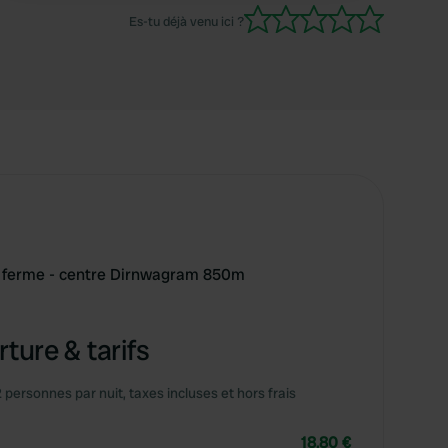
ce pourrait être un emplacement idéal. C'est
Es-tu déjà venu ici ?
dommage.
a ferme - centre Dirnwagram 850m
ture & tarifs
2 personnes par nuit, taxes incluses et hors frais
18,80 €