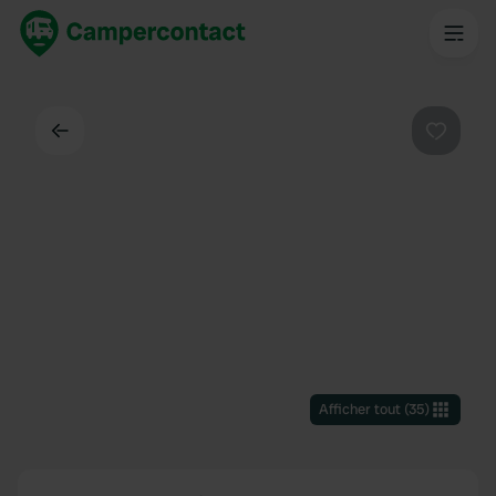
Dos
Préféré
Afficher tout
(
35
)