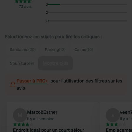
3
73 avis
2
1
Sélectionnez les sujets pour lire les critiques :
Sanitaires
(39)
Parking
(12)
Calme
(10)
Montre plus
Nourriture
(9)
Passer à PRO+
pour l'utilisation des filtres sur les
avis
Marco&Esther
veen
M
v
Il y a 1 semaine
Il y a 
Endroit idéal pour un court séjour
Emplacement