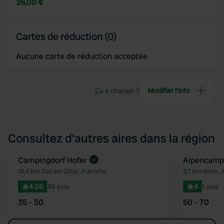
26,00 €
Cartes de réduction (0)
Aucune carte de réduction acceptée
Ça a changé ?
Modifier l’info
Consultez d'autres aires dans la région
Campingdorf Hofer
Alpencamp
Préféré
18,4 km
•
Zell am Ziller, Autriche
3,1 km
•
Weer, 
4.06
49 avis
4
1 avis
35 - 50
50 - 70