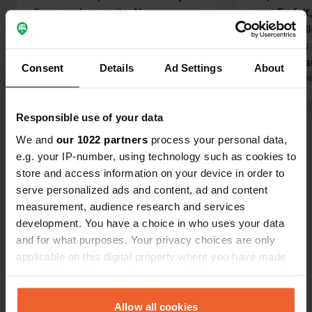
d'une ou deux nuits. Nous y avons
cars. En fait
passé deux jours. Les sanitaires sont
Je suis d'ai
propres et nettoyés quotidiennement.
les voitures
Nous reviendrons sans hésiter.
toit soient 
Consent
Details
Ad Settings
About
Traduit par Google
Afficher l'original
ne sont pas 
Traduit par Go
Dans ce cas,
voiture avec
Responsible use of your data
Voir tous les 73 avis
la différence
We and
our 1022 partners
process your personal data,
emplacemen
e.g. your IP-number, using technology such as cookies to
camping-car
Es-tu déjà venu ici ?
store and access information on your device in order to
de toit ont 
serve personalized ads and content, ad and content
camping.
measurement, audience research and services
development. You have a choice in who uses your data
and for what purposes. Your privacy choices are only
applicable on this digital property where you have made
Contact
your choices. You can change or withdraw your consent
any time from the Cookie Declaration or by clicking on
the Privacy trigger icon.
Allow all cookies
Emplacement