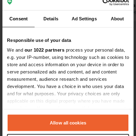
modernes, mais il faut payer 0,50 €
la vue est la
pour une douche de 3 minutes ! La
Traduit par Google
Afficher l'original
de nombreu
Traduit par Go
Consent
Details
Ad Settings
About
réception Wi-Fi était mauvaise et
permanents s
nous étions près du bâtiment
donne une c
Voir tous les 19 avis
principal. Pire encore, lorsque nous
renseignemen
Responsible use of your data
avons été contraints de partir plus tôt
faut se rend
que prévu, le propriétaire a exigé non
nuits, alors 
We and
our 1022 partners
process your personal data,
Es-tu déjà venu ici ?
seulement le paiement de
e.g. your IP-number, using technology such as cookies to
l'emplacement, mais aussi l'électricité
store and access information on your device in order to
et la taxe de séjour pour les nuits non
serve personalized ads and content, ad and content
utilisées ! ARNAQUE !
measurement, audience research and services
development. You have a choice in who uses your data
and for what purposes. Your privacy choices are only
Contact
applicable on this digital property where you have made
your choices. You can change or withdraw your consent
Emplacement
any time from the Cookie Declaration or by clicking on
Weiberndorf 6
Copie
the Privacy trigger icon.
Allow all cookies
6380, Sankt Johann in Tirol, Autriche