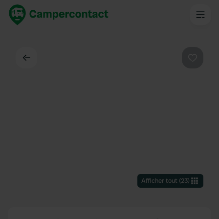
Dos
Préféré
Afficher tout
(
23
)