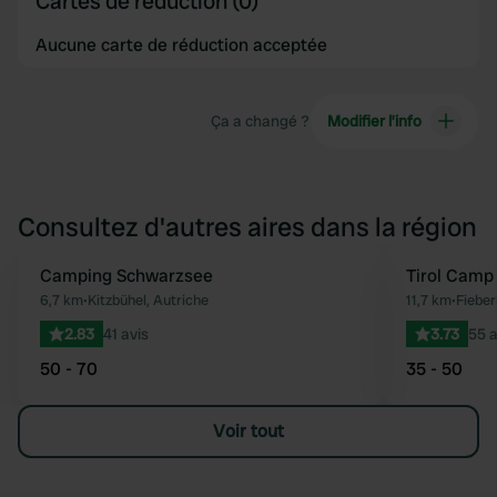
Cartes de réduction (0)
Aucune carte de réduction acceptée
Ça a changé ?
Modifier l’info
Consultez d'autres aires dans la région
Camping Schwarzsee
Tirol Camp
Préféré
6,7 km
•
Kitzbühel, Autriche
11,7 km
•
Fieber
2.83
41 avis
3.73
55 a
50 - 70
35 - 50
Voir tout