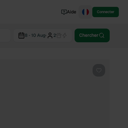
Aide
Connecter
Norvège
8 - 10 Aug
·
2
Chercher
Portugal
Danemark
Croatie
Voir tout...
Préféré