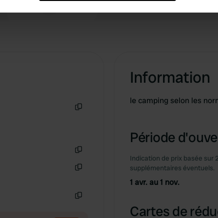
e content and ads, to provide social media features and to analy
 our site with our social media, advertising and analytics partn
 provided to them or that they’ve collected from your use of their
Information
le camping selon les nor
Copie
Période d'ouver
Indication de prix basée sur 
Copie
supplémentaires éventuels.
Copie
1 avr. au 1 nov.
Copie
Cartes de rédu