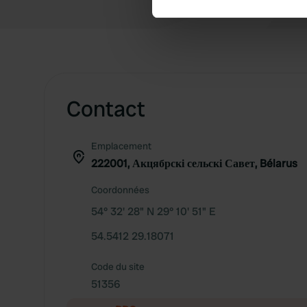
We use cookies to personalis
information about your use of
other information that you’ve
Contact
Emplacement
222001, Акцябрскі сельскі Савет, Bélarus
Coordonnées
54° 32' 28" N 29° 10' 51" E
54.5412 29.18071
Code du site
51356