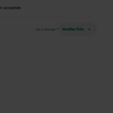
on acceptée
Ça a changé ?
Modifier l’info