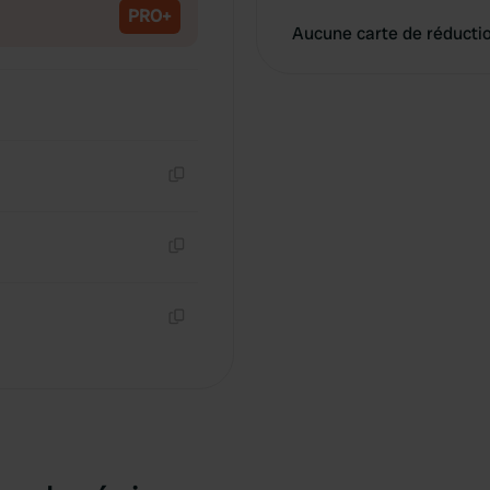
PRO+
Aucune carte de réducti
Copie
Copie
Copie