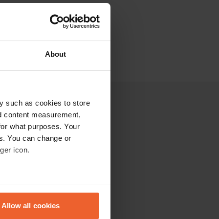
About
y such as cookies to store
nd content measurement,
for what purposes. Your
es. You can change or
ger icon.
eral meters
Allow all cookies
ails section
.