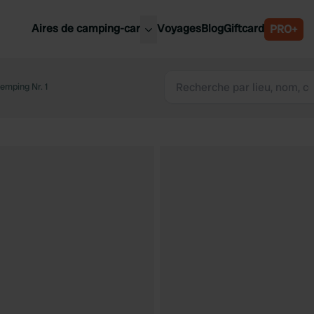
Aires de camping-car
Voyages
Blog
Giftcard
PRO+
leures aires de camping-car
Belgique
emping Nr. 1
Slovénie
Autriche
Suède
e
Suisse