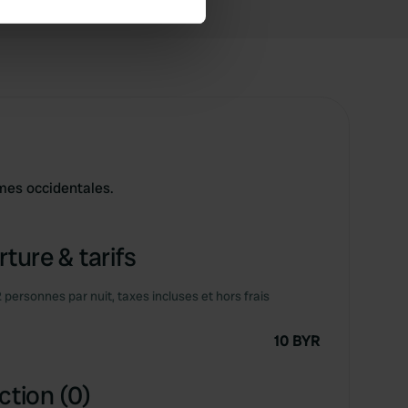
se our traffic. We also share
ers who may combine it with
 services.
mes occidentales.
ture & tarifs
2 personnes par nuit, taxes incluses et hors frais
10 BYR
ction (0)