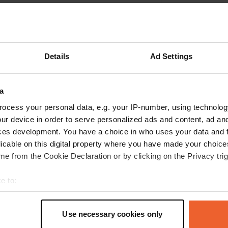
Details
Ad Settings
a
ocess your personal data, e.g. your IP-number, using technolog
ur device in order to serve personalized ads and content, ad a
ces development. You have a choice in who uses your data and 
licable on this digital property where you have made your choic
Ajouter un avis
e from the Cookie Declaration or by clicking on the Privacy trig
Vous êtes déjà venu ici ? Dites aux autres ce que
e to:
vous en pensez.
t your geographical location which can be accurate to within sev
tively scanning it for specific characteristics (fingerprinting)
Use necessary cookies only
 personal data is processed and set your preferences in the
det