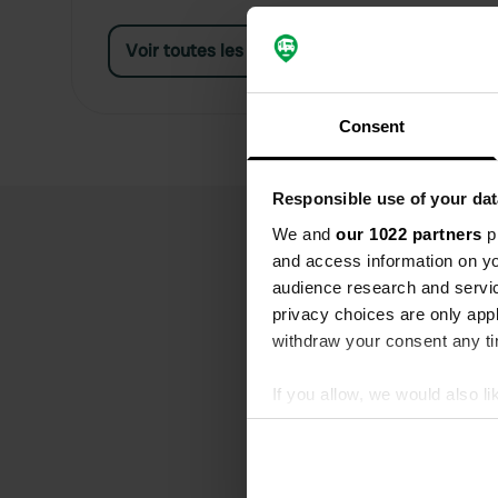
Voir toutes les installations
Consent
Responsible use of your dat
We and
our 1022 partners
pr
and access information on yo
audience research and servi
privacy choices are only app
withdraw your consent any tim
If you allow, we would also lik
Collect information abou
Identify your device by ac
Find out more about how your