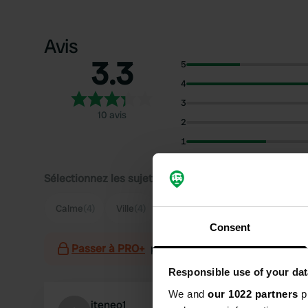
Avis
3.3
5
4
3
10 avis
2
1
Sélectionnez les sujets pour lire les critiques :
Calme
(4)
Ville
(4)
Propriétaire
(4)
Consent
Passer à PRO+
pour l'utilisation des filtres sur 
Responsible use of your dat
We and
our 1022 partners
pr
iteneo1