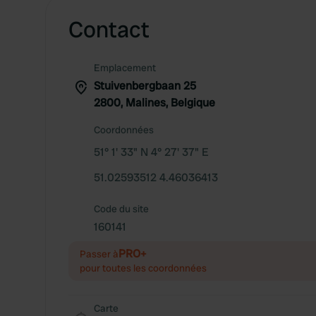
Contact
Emplacement
Stuivenbergbaan 25
2800, Malines, Belgique
Coordonnées
51° 1' 33" N 4° 27' 37" E
51.02593512 4.46036413
Code du site
160141
PRO+
Passer à
pour toutes les coordonnées
Carte