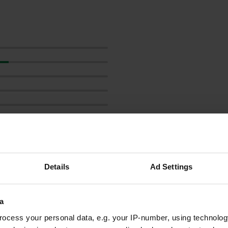
Details
Ad Settings
les avis
a
ocess your personal data, e.g. your IP-number, using technolog
geert&marina