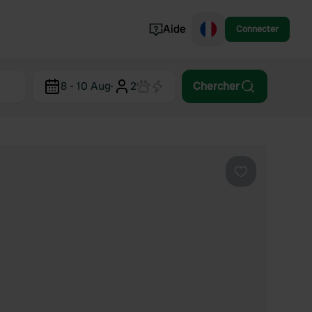
Aide
Connecter
Norvège
8 - 10 Aug
·
2
Chercher
Portugal
Danemark
Croatie
Voir tout...
Préféré