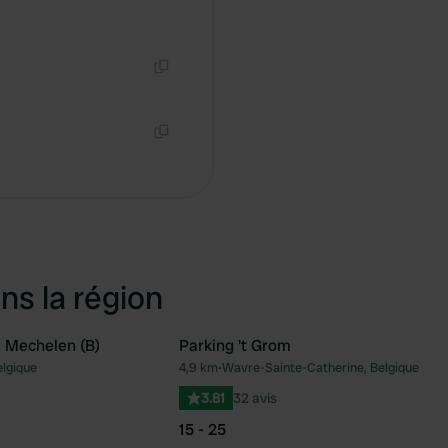
Copie
Copie
ns la région
 Mechelen (B)
Parking 't Grom
elgique
4,9 km
•
Wavre-Sainte-Catherine, Belgique
Préféré
Pré
3.81
32 avis
15 - 25