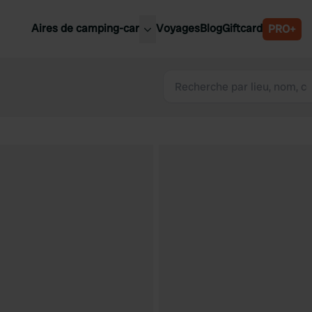
Aires de camping-car
Voyages
Blog
Giftcard
PRO+
leures aires de camping-car
Belgique
Slovénie
Autriche
Suède
e
Suisse