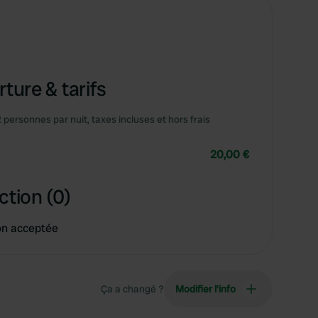
ture & tarifs
2 personnes par nuit, taxes incluses et hors frais
20,00 €
ction (0)
on acceptée
Ça a changé ?
Modifier l’info