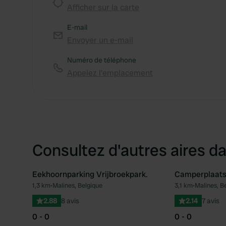
Afficher sur la carte
E-mail
Envoyer un e-mail
Numéro de téléphone
Appelez l'emplacement
Consultez d'autres aires da
Eekhoornparking Vrijbroekpark.
Camperplaats
1,3 km
•
Malines, Belgique
3,1 km
•
Malines, B
Préféré
2.88
8 avis
2.14
7 avis
0 - 0
0 - 0