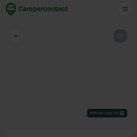
Dos
Préféré
Afficher tout
(
11
)