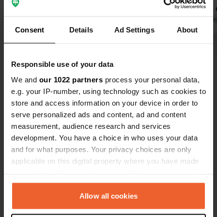
Traduit par Google
Afficher l'original
plupart des
facilement 
Traduit par Go
Consent
Details
Ad Settings
About
l'électricité. Les douches et les
toilettes sont prop
Voir tous les 38 avis
douche chau
Responsible use of your data
tout à fait correct. Il 
table de ping
We and
our 1022 partners
process your personal data,
Es-tu déjà venu ici ?
proposent é
e.g. your IP-number, using technology such as cookies to
livraison de
store and access information on your device in order to
Nous revien
serve personalized ads and content, ad and content
measurement, audience research and services
development. You have a choice in who uses your data
and for what purposes. Your privacy choices are only
Contact
applicable on this digital property where you have made
your choices. You can change or withdraw your consent
Emplacement
any time from the Cookie Declaration or by clicking on
Nijvelsebaan 80
Copie
the Privacy trigger icon.
Allow all cookies
3090, Overijse, Belgique