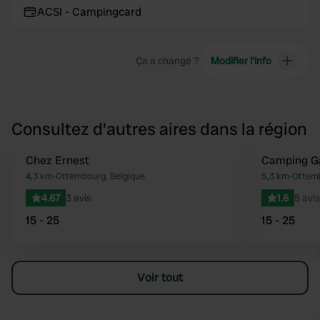
ACSI - Campingcard
Ça a changé ?
Modifier l’info
Consultez d'autres aires dans la région
Chez Ernest
Camping Ga
Préféré
4,3 km
•
Ottembourg, Belgique
5,3 km
•
Ottemb
4.67
3 avis
1.6
5 avis
15 - 25
15 - 25
Voir tout