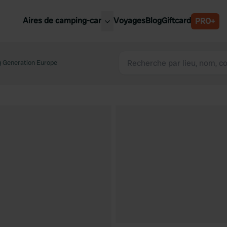
Aires de camping-car
Voyages
Blog
Giftcard
PRO+
leures aires de camping-car
Belgique
 Generation Europe
Slovénie
Autriche
Suède
e
Suisse