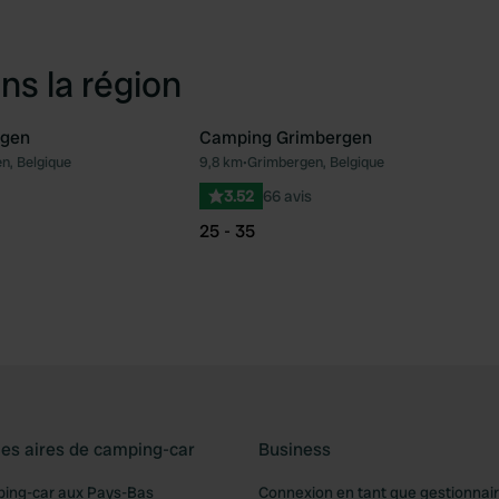
ns la région
lgen
Camping Grimbergen
n, Belgique
9,8 km
•
Grimbergen, Belgique
Préféré
Pré
3.52
66 avis
25 - 35
les aires de camping-car
Business
ping-car aux Pays-Bas
Connexion en tant que gestionnai