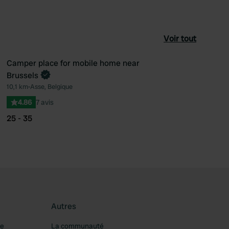
Voir tout
Camper place for mobile home near
Reserve maintenant
Brussels
féré
Préféré
10,1 km
•
Asse, Belgique
4.86
7 avis
25 - 35
Autres
re
La communauté