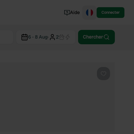
Aide
Connecter
Norvège
6 - 8 Aug
·
2
Chercher
Portugal
Danemark
Croatie
Voir tout...
Préféré