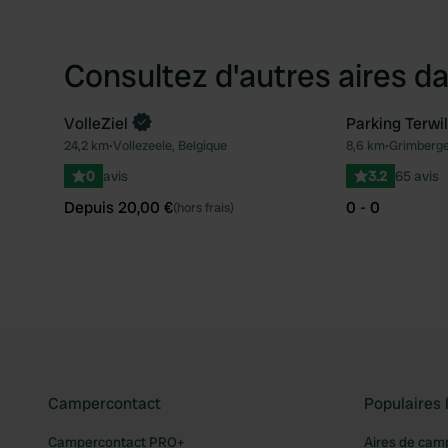
Consultez d'autres aires da
VolleZiel
Parking Terwi
Reserve maintenant
24,2 km
•
Vollezeele, Belgique
8,6 km
•
Grimberge
Préféré
0
avis
3.2
65 avis
Depuis 20,00 €
0 - 0
(hors frais)
Campercontact
Populaires 
Campercontact PRO+
Aires de cam