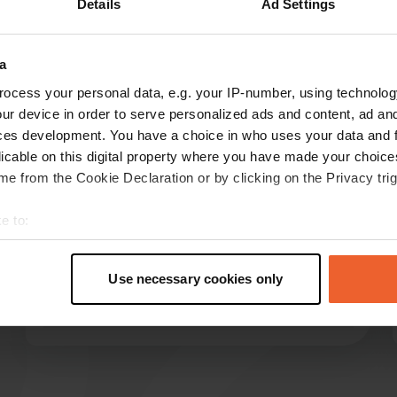
Details
Ad Settings
Montre plus
11)
a
les avis
ocess your personal data, e.g. your IP-number, using technolog
ur device in order to serve personalized ads and content, ad a
ces development. You have a choice in who uses your data and 
licable on this digital property where you have made your choic
Marit-L
M
e from the Cookie Declaration or by clicking on the Privacy trig
oct. 2024
Lent à répondre aux e-mails. Difficile d'être
e to:
joignable par téléphone. Sans réservation, nous
t your geographical location which can be accurate to within sev
avons été refusés car il n'y aurait pas de place,
tively scanning it for specific characteristics (fingerprinting)
mais sur les 5 places disponibles, il n'y avait
Use necessary cookies only
 personal data is processed and set your preferences in the
det
qu'un camping-car et un bus. Honte.
Traduit par Google
Afficher l'original
e content and ads, to provide social media features and to analy
 our site with our social media, advertising and analytics partn
 provided to them or that they’ve collected from your use of their