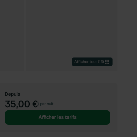
Afficher tout
(
13
)
Depuis
35,00 €
/
par nuit
Afficher les tarifs