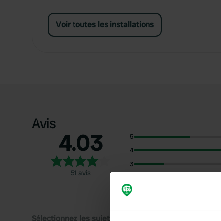
Voir toutes les installations
Avis
4.03
5
4
3
51 avis
2
1
Sélectionnez les sujets pour lire les critiques :