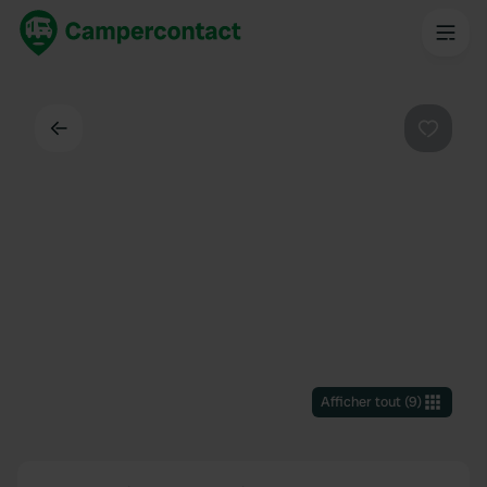
Dos
Préféré
Afficher tout
(
9
)