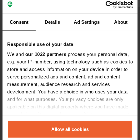
faut apporter son propre papier
toilette aux sanitaires. Je n'ai pas
Voir tous les 23 avis
apprécié que notre camping-car soit
Consent
Details
Ad Settings
About
garé en face d'un terrain de football.
Le ballon arrivait régulièrement à
Es-tu déjà venu ici ?
toute vitesse vers nous. Nous avons
Responsible use of your data
trouvé les avions volant à basse
We and
our 1022 partners
process your personal data,
altitude absolument magnifiques !
e.g. your IP-number, using technology such as cookies to
store and access information on your device in order to
serve personalized ads and content, ad and content
Contact
measurement, audience research and services
development. You have a choice in who uses your data
and for what purposes. Your privacy choices are only
Emplacement
applicable on this digital property where you have made
Duinenstraat 284
Copie
your choices. You can change or withdraw your consent
8400, Middelkerke, Belgique
any time from the Cookie Declaration or by clicking on
Coordonnées
the Privacy trigger icon.
Allow all cookies
51° 11' 51" N 2° 50' 33" E