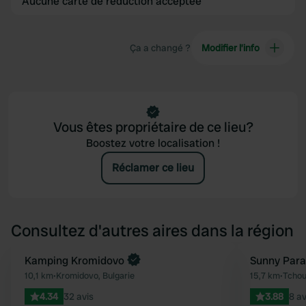
Aucune carte de réduction acceptée
Ça a changé ?
Modifier l’info
Vous êtes propriétaire de ce lieu?
Boostez votre localisation !
Réclamer ce lieu
Consultez d'autres aires dans la région
Reserve maintenant
Kamping Kromidovo
Sunny Para
Préféré
10,1 km
•
Kromidovo, Bulgarie
15,7 km
•
Tchou
4.34
32 avis
3.88
8 av