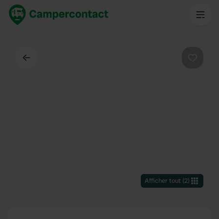
Dos
Préféré
Afficher tout
(
2
)