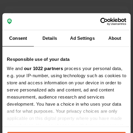
Contact
Emplacement
2820, Sandanski, Bulgarie
Consent
Details
Ad Settings
About
Copie
Coordonnées
41° 31' 55" N 23° 25' 39" E
Responsible use of your data
Copie
We and
our 1022 partners
process your personal data,
41.53184 23.42741
Copie
e.g. your IP-number, using technology such as cookies to
store and access information on your device in order to
Code du site
serve personalized ads and content, ad and content
72508
Copie
measurement, audience research and services
PRO+
Passer à
development. You have a choice in who uses your data
PRO+
pour toutes les coordonnées
and for what purposes. Your privacy choices are only
applicable on this digital property where you have made
Carte
your choices. You can change or withdraw your consent
Afficher sur la carte
any time from the Cookie Declaration or by clicking on