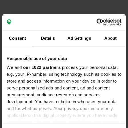
Contact
Consent
Details
Ad Settings
About
Emplacement
I-111
Copie
Responsible use of your data
San Fernando, Chili
We and
our 1022 partners
process your personal data,
Coordonnées
e.g. your IP-number, using technology such as cookies to
34° 31' 11" S 70° 52' 50" W
store and access information on your device in order to
Copie
serve personalized ads and content, ad and content
-34.51985 -70.88054
measurement, audience research and services
Copie
development. You have a choice in who uses your data
Code du site
and for what purposes. Your privacy choices are only
74124
Copie
applicable on this digital property where you have made
PRO+
Passer à
your choices. You can change or withdraw your consent
PRO+
pour toutes les coordonnées