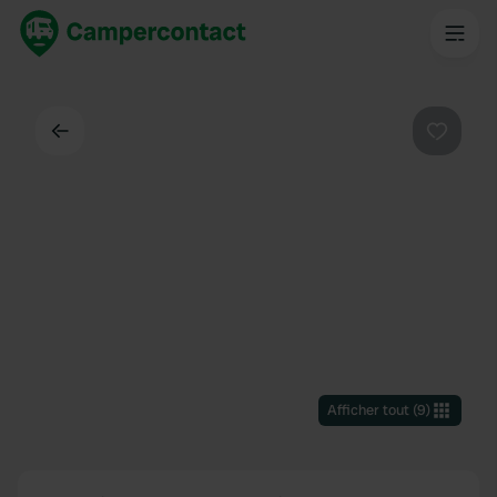
Dos
Préféré
Afficher tout
(
9
)