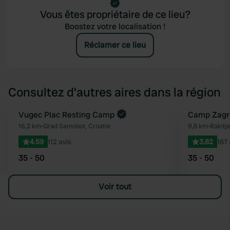
Vous êtes propriétaire de ce lieu?
Boostez votre localisation !
Réclamer ce lieu
Consultez d'autres aires dans la région
Vugec Plac Resting Camp
Camp Zagr
Préféré
16,2 km
•
Grad Samobor, Croatie
9,8 km
•
Rakitje
4.59
112 avis
3.82
167 
35 - 50
35 - 50
Voir tout