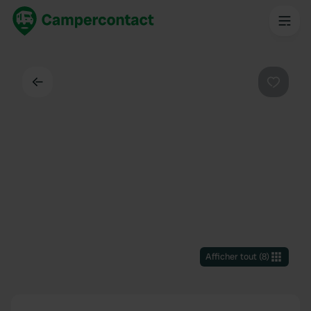
Dos
Préféré
Afficher tout
(
8
)