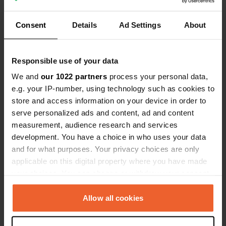
Es-tu déjà venu ici ?
Consent
Details
Ad Settings
About
Responsible use of your data
We and
our 1022 partners
process your personal data,
e.g. your IP-number, using technology such as cookies to
Contact
store and access information on your device in order to
serve personalized ads and content, ad and content
measurement, audience research and services
Emplacement
development. You have a choice in who uses your data
Šestinski dol 145A
Copie
and for what purposes. Your privacy choices are only
10000, Ville de Zagreb, Croatie
applicable on this digital property where you have made
Coordonnées
your choices. You can change or withdraw your consent
45° 50' 12" N 15° 56' 38" E
any time from the Cookie Declaration or by clicking on
Copie
the Privacy trigger icon.
Allow all cookies
45.8367955 15.943975
Copie
If you allow, we would also like to: