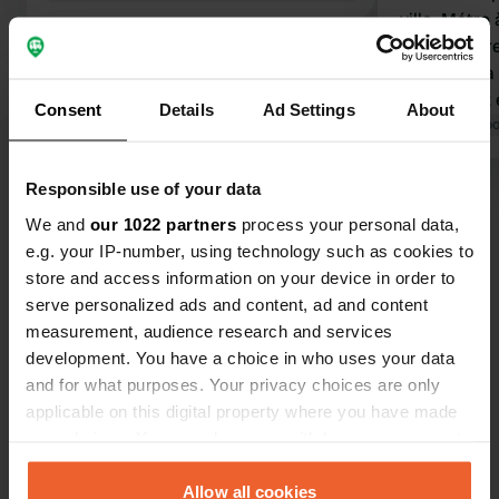
ville. Métro
nombreux re
boulevard à
Douches et é
Consent
Details
Ad Settings
About
L'enregistr
Traduit par Go
fonctionne p
indisponible
Responsible use of your data
Voir tous les 97 avis
enfants, pl
We and
our 1022 partners
process your personal data,
publique à p
e.g. your IP-number, using technology such as cookies to
Es-tu déjà venu ici ?
store and access information on your device in order to
serve personalized ads and content, ad and content
measurement, audience research and services
development. You have a choice in who uses your data
and for what purposes. Your privacy choices are only
applicable on this digital property where you have made
Contact
your choices. You can change or withdraw your consent
any time from the Cookie Declaration or by clicking on
the Privacy trigger icon.
Allow all cookies
Emplacement