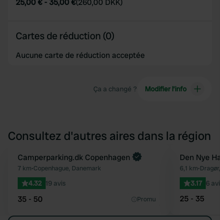
25,00 €
-
35,00 €
(
260,00 DKK
)
Cartes de réduction (0)
Aucune carte de réduction acceptée
Ça a changé ?
Modifier l’info
Consultez d'autres aires dans la région
Camperparking.dk Copenhagen
Den Nye H
Préféré
7 km
•
Copenhague, Danemark
6,1 km
•
Dragør
4.32
19 avis
3.17
6 av
25 - 35
35 - 50
Promu