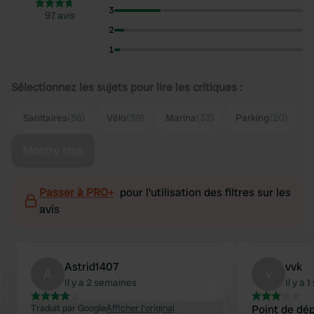
3
97 avis
2
1
Sélectionnez les sujets pour lire les critiques :
Sanitaires
(56)
Vélo
(39)
Marina
(33)
Parking
(20)
Montre plus
Passer à PRO+
pour l'utilisation des filtres sur les
avis
Astrid1407
vvk
A
v
Il y a 2 semaines
Il y a 
Traduit par Google
Afficher l'original
Point de dép