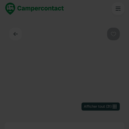
Dos
Préféré
Afficher tout
(
31
)