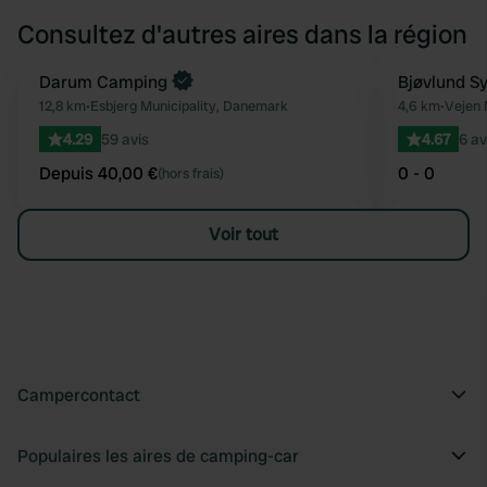
Consultez d'autres aires dans la région
Reserve maintenant
Darum Camping
Bjøvlund S
Préféré
12,8 km
•
Esbjerg Municipality, Danemark
4,6 km
•
Vejen 
4.29
59 avis
4.67
6 av
Depuis 40,00 €
0 - 0
(hors frais)
Voir tout
Campercontact
Populaires les aires de camping-car