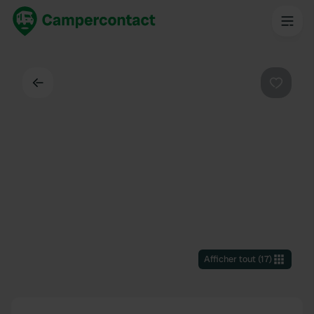
Dos
Préféré
Afficher tout
(
17
)