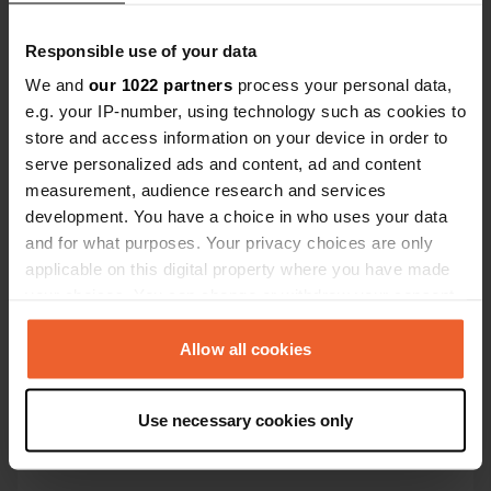
Voir tous les 5 avis
Responsible use of your data
Es-tu déjà venu ici ?
We and
our 1022 partners
process your personal data,
e.g. your IP-number, using technology such as cookies to
store and access information on your device in order to
serve personalized ads and content, ad and content
measurement, audience research and services
development. You have a choice in who uses your data
Contact
and for what purposes. Your privacy choices are only
applicable on this digital property where you have made
Emplacement
your choices. You can change or withdraw your consent
Vejrup Industrivej 7
Copie
any time from the Cookie Declaration or by clicking on
6740, Esbjerg Kommune, Danemark
the Privacy trigger icon.
Allow all cookies
Coordonnées
If you allow, we would also like to:
55° 31' 19" N 8° 46' 23" E
Use necessary cookies only
Collect information about your geographical location
Copie
55.5219679 8.7729231
which can be accurate to within several meters
Copie
Identify your device by actively scanning it for