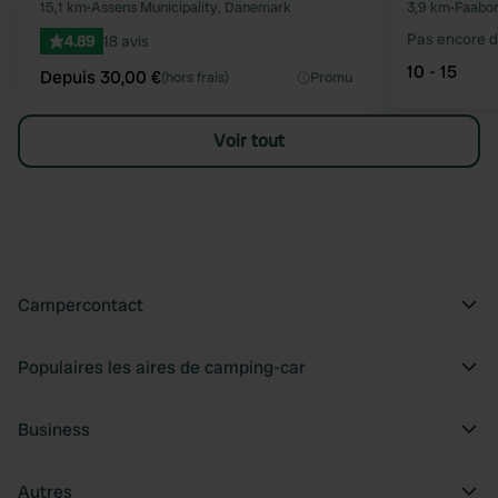
Préféré
15,1 km
•
Assens Municipality, Danemark
3,9 km
•
Faabor
Pas encore d
4.89
18 avis
10 - 15
Depuis 30,00 €
(hors frais)
Promu
Voir tout
Campercontact
Populaires les aires de camping-car
Business
Autres