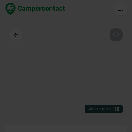
Dos
Préféré
Afficher tout
(
2
)