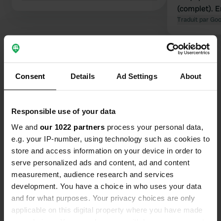
(complet).
magnifiques
Traduit par Go
avec vue sur
la cerise su
Voir tous les 7 avis
complet et p
des campeur
Consent
Details
Ad Settings
About
véritable tr
Es-tu déjà venu ici ?
Responsible use of your data
We and
our 1022 partners
process your personal data,
e.g. your IP-number, using technology such as cookies to
store and access information on your device in order to
Contact
serve personalized ads and content, ad and content
measurement, audience research and services
Emplacement
development. You have a choice in who uses your data
Assensvej 461
Copie
and for what purposes. Your privacy choices are only
5642, Faaborg-Midtfyn Municipality,
applicable on this digital property where you have made
Danemark