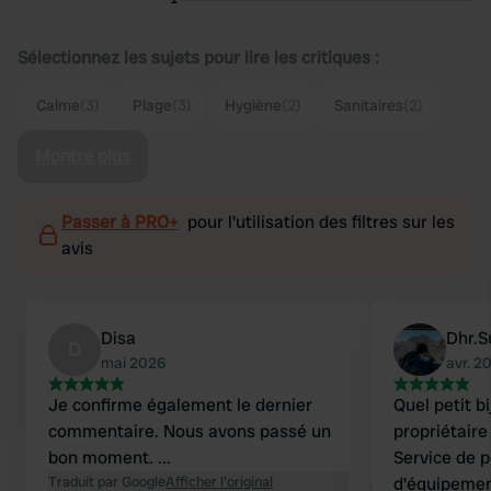
Sélectionnez les sujets pour lire les critiques :
Calme
(3)
Plage
(3)
Hygiène
(2)
Sanitaires
(2)
Montre plus
Passer à PRO+
pour l'utilisation des filtres sur les
avis
Disa
Dhr.S
D
mai 2026
avr. 2
Je confirme également le dernier
Quel petit b
commentaire. Nous avons passé un
propriétaire
bon moment. ...
Service de p
Traduit par Google
Afficher l'original
d'équipeme