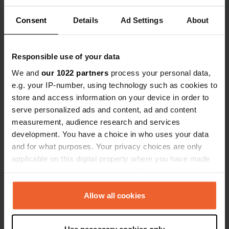
avions prévu de rester une seule
intéressant.
Voir tous les 51 avis
Consent
Details
Ad Settings
About
journée, mais nous y sommes
finalement restés quatre. Nous
reviendrons.
Es-tu déjà venu ici ?
Responsible use of your data
We and
our 1022 partners
process your personal data,
e.g. your IP-number, using technology such as cookies to
store and access information on your device in order to
serve personalized ads and content, ad and content
measurement, audience research and services
Contact
development. You have a choice in who uses your data
and for what purposes. Your privacy choices are only
Emplacement
applicable on this digital property where you have made
Hugvej 5
Copie
your choices. You can change or withdraw your consent
6990, Ringkøbing-Skjern Municipality,
any time from the Cookie Declaration or by clicking on
Danemark
the Privacy trigger icon.
Allow all cookies
Coordonnées
If you allow, we would also like to:
56° 14' 58" N 8° 10' 4" E
Use necessary cookies only