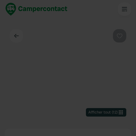
Dos
Préféré
Afficher tout
(
12
)