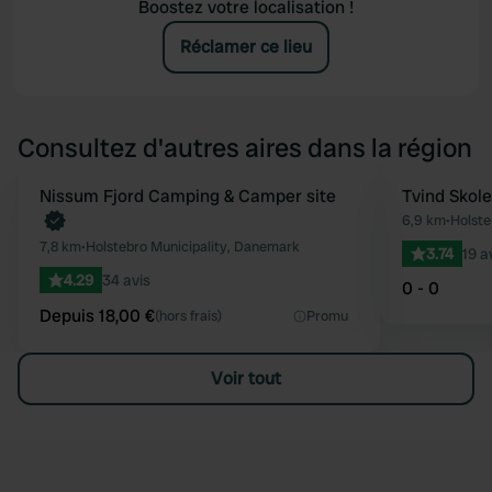
Boostez votre localisation !
Réclamer ce lieu
Consultez d'autres aires dans la région
Reserve maintenant
Nissum Fjord Camping & Camper site
Tvind Skole
Préféré
6,9 km
•
Holste
7,8 km
•
Holstebro Municipality, Danemark
3.74
19 a
4.29
34 avis
0 - 0
Depuis 18,00 €
(hors frais)
Promu
Voir tout