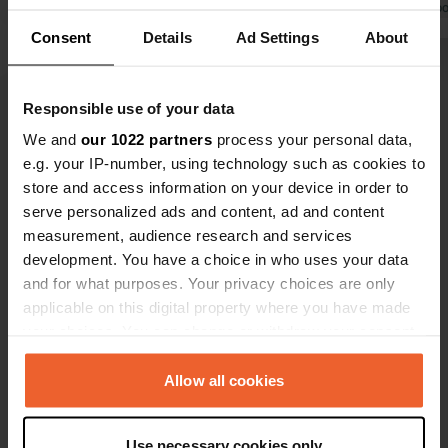
Traduit par Go
Consent
Details
Ad Settings
About
Responsible use of your data
We and
our 1022 partners
process your personal data,
Voir tous les 34 avis
e.g. your IP-number, using technology such as cookies to
store and access information on your device in order to
Es-tu déjà venu ici ?
serve personalized ads and content, ad and content
measurement, audience research and services
development. You have a choice in who uses your data
and for what purposes. Your privacy choices are only
applicable on this digital property where you have made
your choices. You can change or withdraw your consent
Contact
any time from the Cookie Declaration or by clicking on
the Privacy trigger icon.
Allow all cookies
Emplacement
If you allow, we would also like to:
Lærkenborgvej 6
Copie
Use necessary cookies only