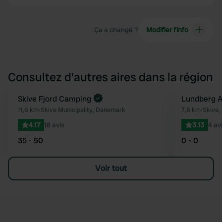
Ça a changé ?
Modifier l’info
Consultez d'autres aires dans la région
Skive Fjord Camping
Lundberg A
Préféré
11,6 km
•
Skive Municipality, Danemark
7,6 km
•
Skive,
4.17
18 avis
3.13
4 av
35 - 50
0 - 0
Voir tout