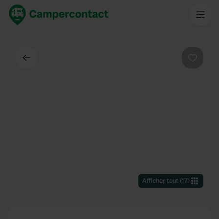
Dos
Préféré
Afficher tout
(
17
)