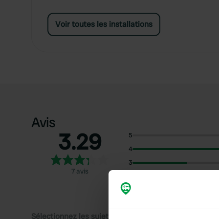
Voir toutes les installations
Avis
3.29
5
4
3
7 avis
2
1
Sélectionnez les sujets pour lire les critiques :