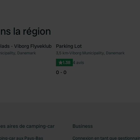
ns la région
ads - Viborg Flyveklub
Parking Lot
icipality, Danemark
3,5 km
•
Viborg Municipality, Danemark
Préféré
Pré
1.38
4 avis
0 - 0
les aires de camping-car
Business
ping-car aux Pays-Bas
Connexion en tant que gestionnai