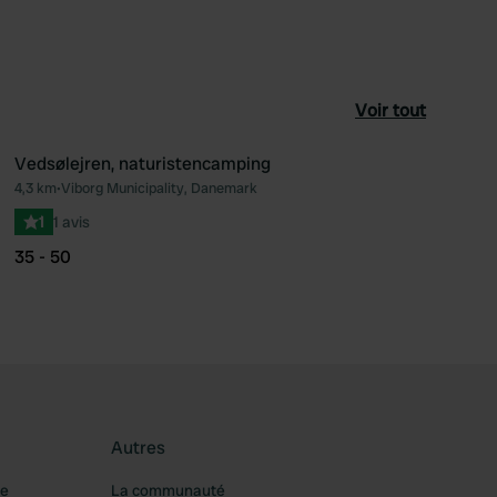
Voir tout
Vedsølejren, naturistencamping
4,3 km
•
Viborg Municipality, Danemark
féré
Préféré
1
1 avis
35 - 50
Autres
re
La communauté