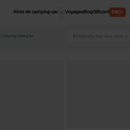
Aires de camping-car
Voyages
Blog
Giftcard
PRO+
leures aires de camping-car
Belgique
Camping Viborg Sø
Slovénie
Autriche
Suède
e
Suisse