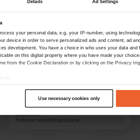
Details
Ad Settings
Montre plus
a
les avis
ocess your personal data, e.g. your IP-number, using technolog
ur device in order to serve personalized ads and content, ad a
ces development. You have a choice in who uses your data and 
licable on this digital property where you have made your choic
EtW
e from the Cookie Declaration or by clicking on the Privacy trig
juil. 2025
Le prix est effectivement incorrect, mais
e to:
d'après mon expérience, c'est le cas pour
t your geographical location which can be accurate to within sev
presque tous les sites. Accueil chaleureux,
tively scanning it for specific characteristics (fingerprinting)
sanitaires basiques mais largement suffisants,
Use necessary cookies only
 personal data is processed and set your preferences in the
det
et sinon, on utilise les siens. Et cher… eh bien,
qu'est-ce qui est bon marché au Danemark, à
lire la suite
e content and ads, to provide social media features and to analy
part à la campagne ?
Traduit par Google
Afficher l'original
 our site with our social media, advertising and analytics partn
 provided to them or that they’ve collected from your use of their