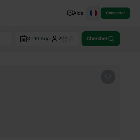
Aide
Connecter
Norvège
8 - 10 Aug
·
2
Chercher
Portugal
Danemark
Croatie
Voir tout...
Préféré