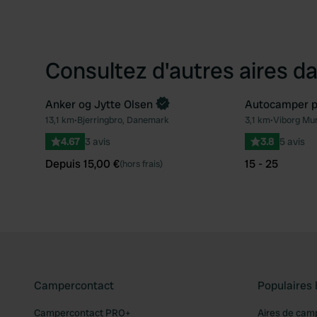
Consultez d'autres aires da
Anker og Jytte Olsen
Autocamper pl
Reserve maintenant
13,1 km
•
Bjerringbro, Danemark
3,1 km
•
Viborg Mun
Préféré
4.67
3 avis
3.8
5 avis
Depuis 15,00 €
15 - 25
(hors frais)
Campercontact
Populaires 
Campercontact PRO+
Aires de cam