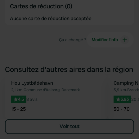
Cartes de réduction (0)
Aucune carte de réduction acceptée
Ça a changé ?
Modifier l’info
Consultez d'autres aires dans la région
Hou Lystbådehavn
Camping Na
Préféré
2,1 km
•
Commune d'Aalborg, Danemark
5,9 km
•
Brønde
4.5
8 avis
3.93
20 
15 - 25
50 - 70
Voir tout