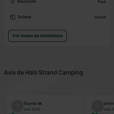
Électricité
Payé
Toilette
Gratuit
Voir toutes les installations
Avis de Hals Strand Camping
Tourne-dk
stini
T
s
août 2025
sept. 