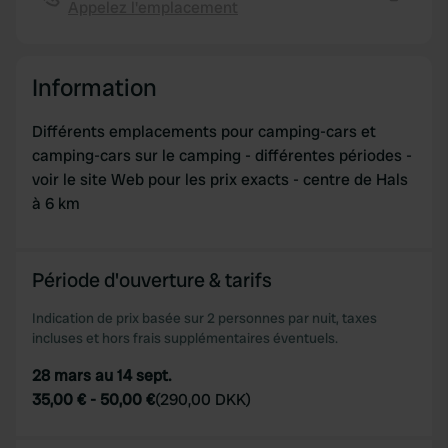
Appelez l'emplacement
provide social media features and to analyse our traffic.
Copie
We also share information about your use of our site with
our social media, advertising and analytics partners who
Information
may combine it with other information that you’ve
provided to them or that they’ve collected from your use
Différents emplacements pour camping-cars et
of their services.
camping-cars sur le camping - différentes périodes -
voir le site Web pour les prix exacts - centre de Hals
à 6 km
Période d'ouverture & tarifs
Indication de prix basée sur 2 personnes par nuit, taxes
incluses et hors frais supplémentaires éventuels.
28 mars au 14 sept.
35,00 €
-
50,00 €
(
290,00 DKK
)