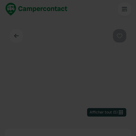
Dos
Préféré
Afficher tout
(
5
)