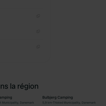
Copie
Copie
Copie
ns la région
Camping
Bulbjerg Camping
 Municipality, Danemark
5,9 km
•
Thisted Municipality, Danemark
Préféré
Pré