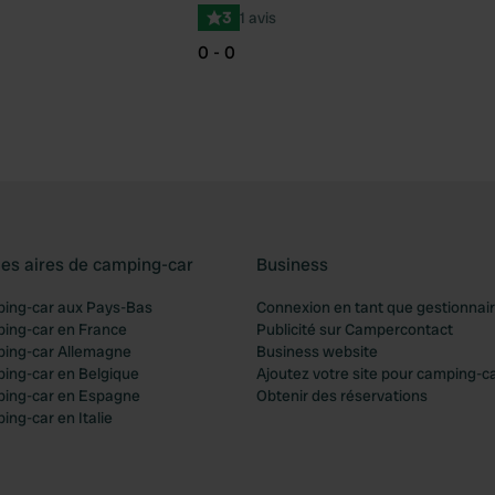
3
1 avis
0 - 0
les aires de camping-car
Business
ping-car aux Pays-Bas
Connexion en tant que gestionnai
ping-car en France
Publicité sur Campercontact
ping-car Allemagne
Business website
ping-car en Belgique
Ajoutez votre site pour camping-c
ping-car en Espagne
Obtenir des réservations
ing-car en Italie