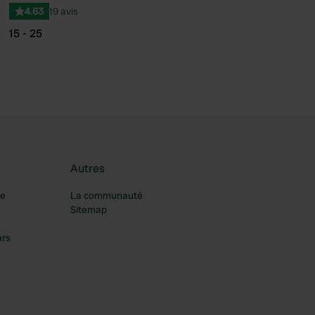
4.63
19 avis
15 - 25
Autres
re
La communauté
Sitemap
ars