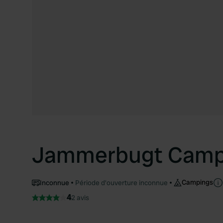
Jammerbugt Camp
Campings
Inconnue
Période d'ouverture inconnue
4
2 avis