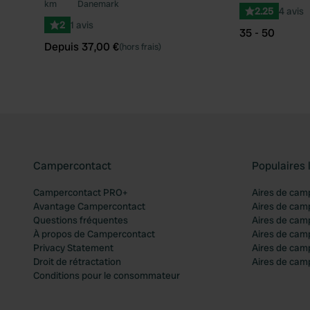
km
Danemark
2.25
4 avis
2
1 avis
35 - 50
Depuis 37,00 €
(hors frais)
Campercontact
Populaires 
Campercontact PRO+
Aires de cam
Avantage Campercontact
Aires de cam
Questions fréquentes
Aires de cam
À propos de Campercontact
Aires de cam
Privacy Statement
Aires de cam
Droit de rétractation
Aires de camp
Conditions pour le consommateur