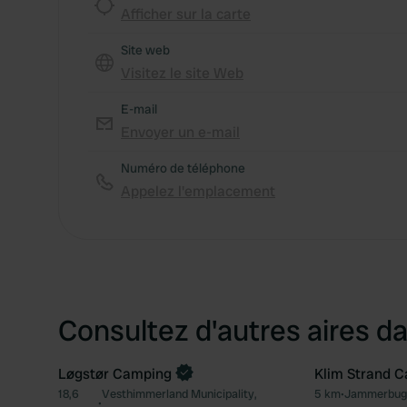
Afficher sur la carte
Site web
Visitez le site Web
E-mail
Envoyer un e-mail
Numéro de téléphone
Appelez l'emplacement
Consultez d'autres aires da
Løgstør Camping
Klim Strand 
Reserve maintenant
18,6
Vesthimmerland Municipality,
5 km
•
Jammerbugt
Préféré
•