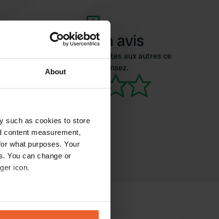
Ajouter un avis
Vous êtes déjà venu ici ? Dites aux autres ce
que vous en pensez.
About
y such as cookies to store
nd content measurement,
for what purposes. Your
es. You can change or
ger icon.
eral meters