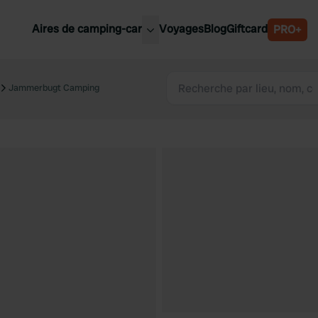
Aires de camping-car
Voyages
Blog
Giftcard
PRO+
leures aires de camping-car
Belgique
Jammerbugt Camping
Slovénie
Autriche
Suède
e
Suisse