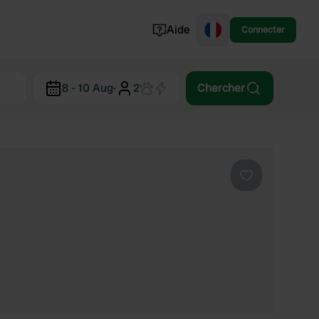
Aide
Connecter
Norvège
8 - 10 Aug
·
2
Chercher
Portugal
Danemark
Croatie
Voir tout...
Préféré