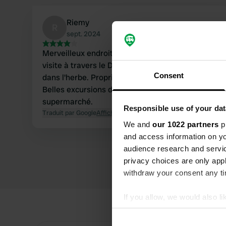
Riemy
R
sept. 2024
Merveilleux endroit pour se détendre lors d'une
visite à travers le Danemark. De grandes taches
Consent
dans l'herbe. Propriétaires super sympathiques.
Belles excursions dans la région, tout comme un
supermarché.
Responsible use of your dat
Traduit par Google
Afficher l'original
We and
our 1022 partners
pr
and access information on yo
audience research and servi
privacy choices are only app
withdraw your consent any tim
If you allow, we would also lik
Collect information abou
Identify your device by ac