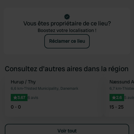
Vous êtes propriétaire de ce lieu?
Boostez votre localisation !
Réclamer ce lieu
Consultez d'autres aires dans la région
Hurup / Thy
Næssund A
Préféré
6,6 km
•
Thisted Municipality, Danemark
6,7 km
•
Thiste
3.67
6 avis
2.6
5 avi
0 - 0
15 - 25
Voir tout