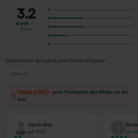
3.2
5
4
3
5 avis
2
1
Sélectionnez les sujets pour lire les critiques :
Calme
(3)
Passer à PRO+
pour l'utilisation des filtres sur les
avis
Sarah-Noa
Deza
D
juil. 2023
juin 2