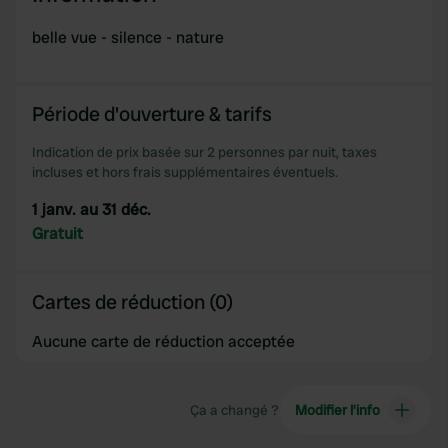
We use cookies to personalise content and ads, to
provide social media features and to analyse our traffic.
belle vue - silence - nature
We also share information about your use of our site with
our social media, advertising and analytics partners who
may combine it with other information that you’ve
Période d'ouverture & tarifs
provided to them or that they’ve collected from your use
of their services.
Indication de prix basée sur 2 personnes par nuit, taxes
incluses et hors frais supplémentaires éventuels.
1 janv. au 31 déc.
Gratuit
Cartes de réduction (0)
Aucune carte de réduction acceptée
Ça a changé ?
Modifier l’info