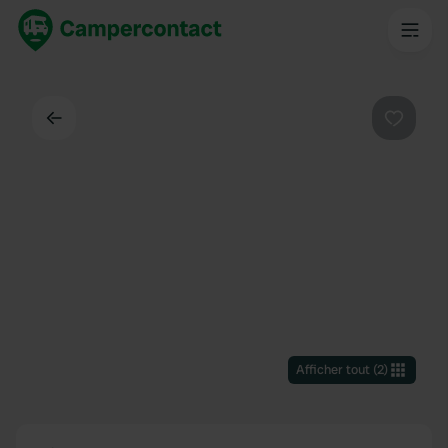
Dos
Préféré
Afficher tout
(
2
)