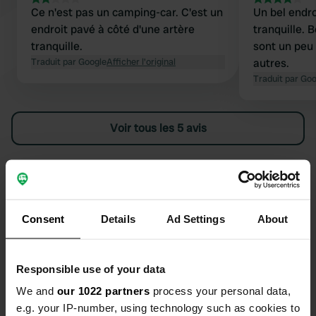
Ce n'est pas un camping-car. C'est un
Un bel endro
endroit pavé à côté d'une artère
tranquille. B
tranquille.
sont un peu 
Traduit par Google
Afficher l'original
autres.
Traduit par Go
Voir tous les 5 avis
Es-tu déjà venu ici ?
Consent
Details
Ad Settings
About
Responsible use of your data
Contact
We and
our 1022 partners
process your personal data,
e.g. your IP-number, using technology such as cookies to
Emplacement