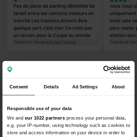
Pas de place de parking délimitée Se
nous nous 
tenait entre les camions moteurs en
uniquement 
marche Les trackers doivent être
mais cela s
quelque part c'est clair Ce n'est pas
pour rester 
un terrain pour la Coupe du monde
station-serv
Traduit par Google
Afficher l'original
des fruits a
Traduit par Go
produits loc
Consent
Details
Ad Settings
About
Contact
Emplacement
Responsible use of your data
Autovía Ruta de la Plata
Copie
We and
our 1022 partners
process your personal data,
Guillena, Espagne
e.g. your IP-number, using technology such as cookies to
Coordonnées
store and access information on your device in order to