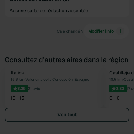
Aucune carte de réduction acceptée
Ça a changé ?
Modifier l’info
Consultez d'autres aires dans la région
Italica
Castilleja
Préféré
15,6 km
•
Valencina de la Concepción, Espagne
18,5 km
•
Casti
3.29
21 avis
3.82
17 a
10 - 15
0 - 0
Voir tout