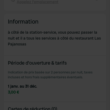
provide social media features and to analyse our traffic.
Appelez l'emplacement
Copie
We also share information about your use of our site with
our social media, advertising and analytics partners who
may combine it with other information that you’ve
Information
provided to them or that they’ve collected from your use
of their services.
à côté de la station-service, vous pouvez passer la
nuit et il a tous les services à côté du restaurant Las
Pajanosas
Période d'ouverture & tarifs
Indication de prix basée sur 2 personnes par nuit, taxes
incluses et hors frais supplémentaires éventuels.
1 janv. au 31 déc.
3,00 €
Cartes de réduction (0)