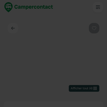
Dos
Préféré
Afficher tout
(
4
)