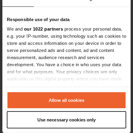
Voir tous les 7 avis
Responsible use of your data
We and
our 1022 partners
process your personal data,
Es-tu déjà venu ici ?
e.g. your IP-number, using technology such as cookies to
store and access information on your device in order to
serve personalized ads and content, ad and content
measurement, audience research and services
development. You have a choice in who uses your data
and for what purposes. Your privacy choices are only
Contact
applicable on this digital property where you have made
your choices. You can change or withdraw your consent
Emplacement
any time from the Cookie Declaration or by clicking on
Calle Alcalde Jose Rodriguez
Copie
the Privacy trigger icon.
Allow all cookies
21670, Nerva, Espagne
If you allow, we would also like to:
Coordonnées
Use necessary cookies only
Collect information about your geographical location
37° 41' 35" N 6° 33' 2" W
which can be accurate to within several meters
Copie