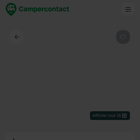
Dos
Préféré
Afficher tout
(
3
)