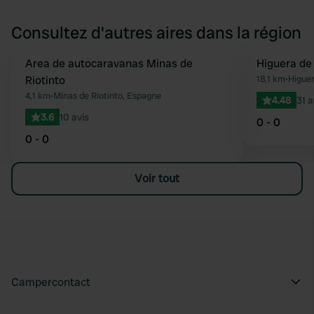
Consultez d'autres aires dans la région
Area de autocaravanas Minas de
Higuera de 
Préféré
Riotinto
18,1 km
•
Higuer
4,1 km
•
Minas de Riotinto, Espagne
4.48
31 a
3.6
10 avis
0 - 0
0 - 0
Voir tout
Campercontact