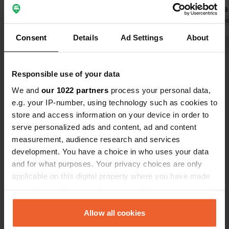
du matin et à nouveau à partir de 8 h.
est fermé le
Le restaurant est cher et très
Traduit par Google
Afficher l'original
à 17h30.
Traduit par Go
médiocre. J'ai reçu mon entrée et une
Consent
Details
Ad Settings
About
minute plus tard, le plat principal (un
Voir tous les 26 avis
steak trop cuit...) est arrivé. Les
cuisiniers avaient demandé une
Responsible use of your data
pause cigarette. J'aurais aimé rester
Es-tu déjà venu ici ?
We and
our 1022 partners
process your personal data,
plus longtemps, mais je suis parti
e.g. your IP-number, using technology such as cookies to
immédiatement après une nuit. Mon
store and access information on your device in order to
camping-car a également subi des
serve personalized ads and content, ad and content
dégâts à cause de :
measurement, audience research and services
development. You have a choice in who uses your data
Contact
and for what purposes. Your privacy choices are only
applicable on this digital property where you have made
your choices. You can change or withdraw your consent
Emplacement
any time from the Cookie Declaration or by clicking on
A-497
Copie
the Privacy trigger icon.
Allow all cookies
Punta Umbría, Espagne