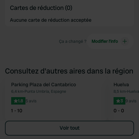
Cartes de réduction (0)
Aucune carte de réduction acceptée
Ça a changé ?
Modifier l’info
Consultez d'autres aires dans la région
Parking Plaza del Cantabrico
Huelva
Préféré
6,4 km
•
Punta Umbría, Espagne
8,5 km
•
Huelva
1.8
5 avis
3
9 avis
1 - 10
0 - 0
Voir tout