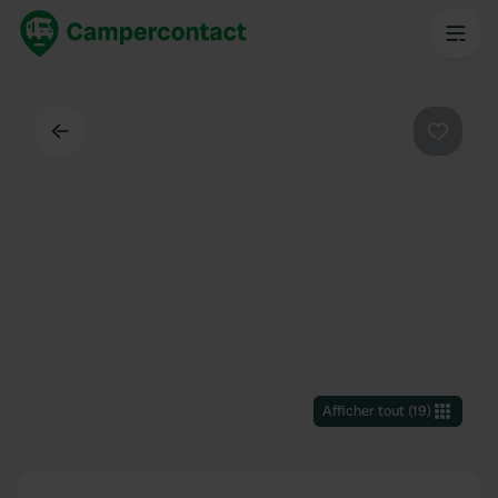
Dos
Préféré
Afficher tout
(
19
)