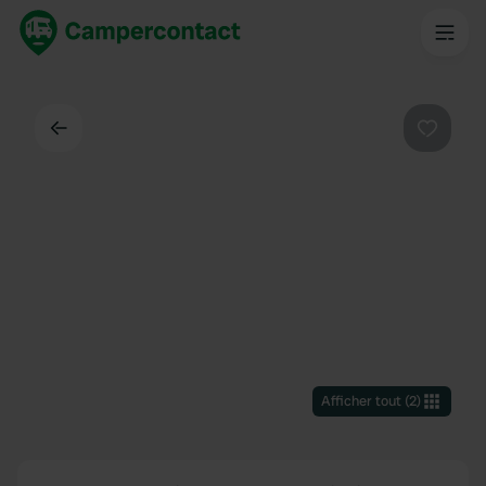
Dos
Préféré
Afficher tout
(
2
)