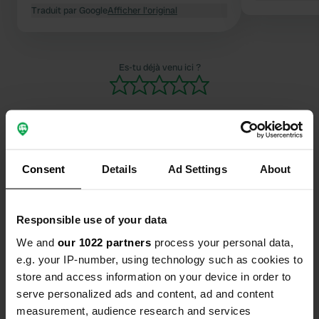
Traduit par Google
Afficher l'original
Es-tu déjà venu ici ?
Consent
Details
Ad Settings
About
Contact
Emplacement
Responsible use of your data
N-340a
Copie
We and
our 1022 partners
process your personal data,
04270, Sorbas, Espagne
e.g. your IP-number, using technology such as cookies to
Coordonnées
store and access information on your device in order to
serve personalized ads and content, ad and content
37° 5' 47" N 2° 7' 27" W
measurement, audience research and services
Copie