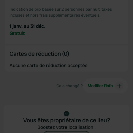
our social media, advertising and analytics partners who
may combine it with other information that you’ve
Indication de prix basée sur 2 personnes par nuit, taxes
incluses et hors frais supplémentaires éventuels.
provided to them or that they’ve collected from your use
of their services.
1 janv. au 31 déc.
Gratuit
Cartes de réduction (0)
Aucune carte de réduction acceptée
Ça a changé ?
Modifier l’info
Vous êtes propriétaire de ce lieu?
Boostez votre localisation !