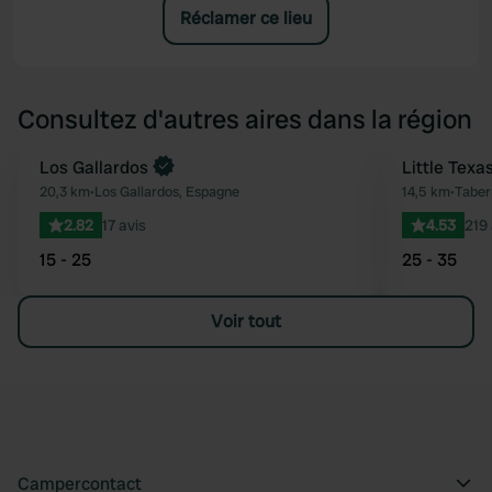
Réclamer ce lieu
Consultez d'autres aires dans la région
Los Gallardos
Little Texa
Préféré
20,3 km
•
Los Gallardos, Espagne
14,5 km
•
Taber
2.82
17 avis
4.53
219 
15 - 25
25 - 35
Voir tout
Campercontact