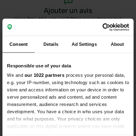
Ajouter un avis
Vous êtes déjà venu ici ? Dites aux autres ce que
vous en pensez.
Consent
Details
Ad Settings
About
Responsible use of your data
We and
our 1022 partners
process your personal data,
Contact
e.g. your IP-number, using technology such as cookies to
store and access information on your device in order to
L'adresse sera partagée après la réservation
serve personalized ads and content, ad and content
measurement, audience research and services
Emplacement
development. You have a choice in who uses your data
Tarifa, Espagne
Copie
and for what purposes. Your privacy choices are only
applicable on this digital property where you have made
Code du site
your choices. You can change or withdraw your consent