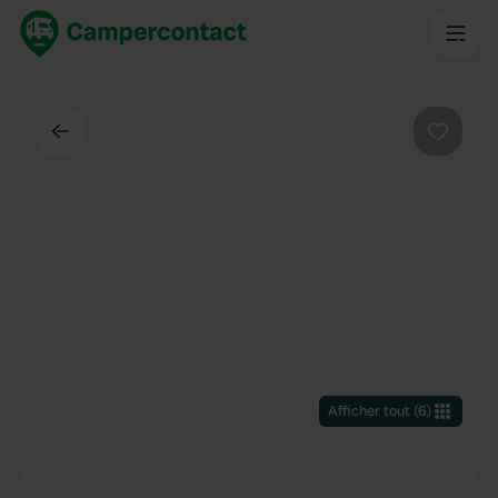
Dos
Préféré
Afficher tout
(
6
)