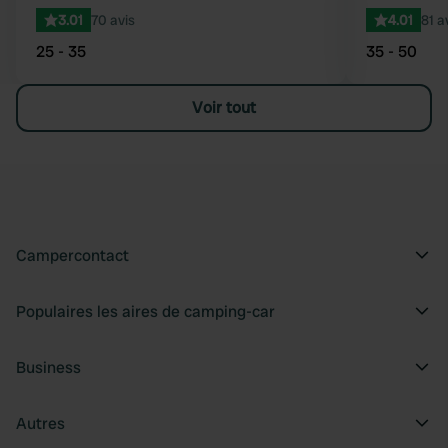
3.01
70 avis
4.01
81 a
25 - 35
35 - 50
Voir tout
Campercontact
Populaires les aires de camping-car
Business
Autres