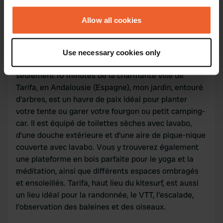
194627
Copie
any time from the Cookie Declaration or by clicking on
the Privacy trigger icon.
Allow all cookies
Information
If you allow, we would also like to:
Use necessary cookies only
Collect information about your geographical location
À proximité de plages de sable fin immaculées, à
which can be accurate to within several meters
seulement 10 minutes de la charmante ville de
Identify your device by actively scanning it for
Tarifa, en Andalousie (Espagne), mon jardin, entouré
specific characteristics (fingerprinting)
d'arbres, est un havre de paix idéal pour planter
Find out more about how your personal data is processed
votre tente ou garer votre fourgon ou petit camping-
and set your preferences in the
details section
.
car. Il est équipé de toilettes sèches avec lavabo,
d'une douche extérieure et d'une aire de pique-nique
We use cookies to personalise content and ads, to
couverte avec lavabo. Vous y trouverez également
provide social media features and to analyse our traffic.
une plateforme en bois parfaite pour le yoga et la
We also share information about your use of our site with
méditation, ainsi que différents espaces ombragés
our social media, advertising and analytics partners who
et ensoleillés. Tarifa, haut lieu du kitesurf, est aussi
may combine it with other information that you’ve
un lieu idéal pour la randonnée, le VTT, l'escalade,
provided to them or that they’ve collected from your use
l'observation des baleines et des oiseaux.
of their services.